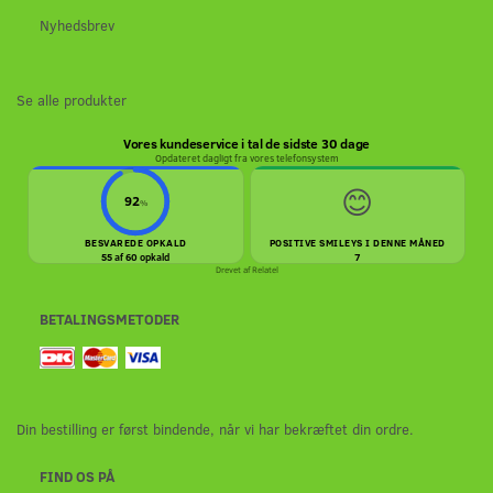
Nyhedsbrev
Se alle produkter
Vores kundeservice i tal de sidste 30 dage
Opdateret dagligt fra vores telefonsystem
😊
92
%
BESVAREDE OPKALD
POSITIVE SMILEYS I DENNE MÅNED
55 af 60 opkald
7
Drevet af
Relatel
BETALINGSMETODER
Din bestilling er først bindende, når vi har bekræftet din ordre.
FIND OS PÅ