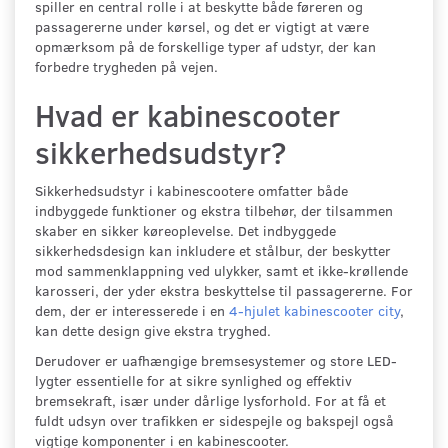
spiller en central rolle i at beskytte både føreren og
passagererne under kørsel, og det er vigtigt at være
opmærksom på de forskellige typer af udstyr, der kan
forbedre trygheden på vejen.
Hvad er kabinescooter
sikkerhedsudstyr?
Sikkerhedsudstyr i kabinescootere omfatter både
indbyggede funktioner og ekstra tilbehør, der tilsammen
skaber en sikker køreoplevelse. Det indbyggede
sikkerhedsdesign kan inkludere et stålbur, der beskytter
mod sammenklappning ved ulykker, samt et ikke-krøllende
karosseri, der yder ekstra beskyttelse til passagererne. For
dem, der er interesserede i en
4-hjulet kabinescooter city
,
kan dette design give ekstra tryghed.
Derudover er uafhængige bremsesystemer og store LED-
lygter essentielle for at sikre synlighed og effektiv
bremsekraft, især under dårlige lysforhold. For at få et
fuldt udsyn over trafikken er sidespejle og bakspejl også
vigtige komponenter i en kabinescooter.