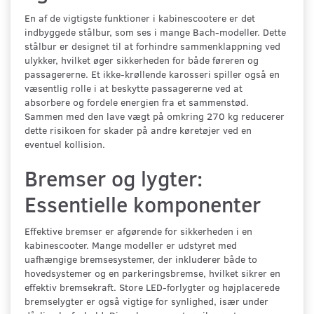
En af de vigtigste funktioner i kabinescootere er det
indbyggede stålbur, som ses i mange Bach-modeller. Dette
stålbur er designet til at forhindre sammenklappning ved
ulykker, hvilket øger sikkerheden for både føreren og
passagererne. Et ikke-krøllende karosseri spiller også en
væsentlig rolle i at beskytte passagererne ved at
absorbere og fordele energien fra et sammenstød.
Sammen med den lave vægt på omkring 270 kg reducerer
dette risikoen for skader på andre køretøjer ved en
eventuel kollision.
Bremser og lygter:
Essentielle komponenter
Effektive bremser er afgørende for sikkerheden i en
kabinescooter. Mange modeller er udstyret med
uafhængige bremsesystemer, der inkluderer både to
hovedsystemer og en parkeringsbremse, hvilket sikrer en
effektiv bremsekraft. Store LED-forlygter og højplacerede
bremselygter er også vigtige for synlighed, især under