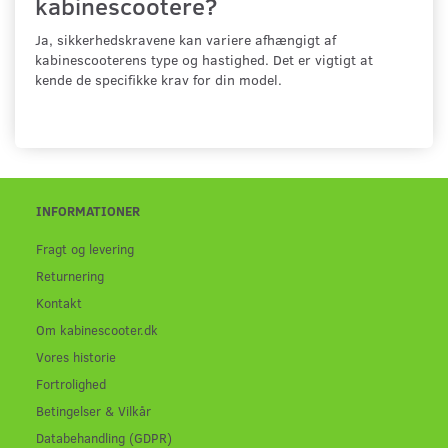
kabinescootere?
Ja, sikkerhedskravene kan variere afhængigt af
kabinescooterens type og hastighed. Det er vigtigt at
kende de specifikke krav for din model.
INFORMATIONER
Fragt og levering
Returnering
Kontakt
Om kabinescooter.dk
Vores historie
Fortrolighed
Betingelser & Vilkår
Databehandling (GDPR)