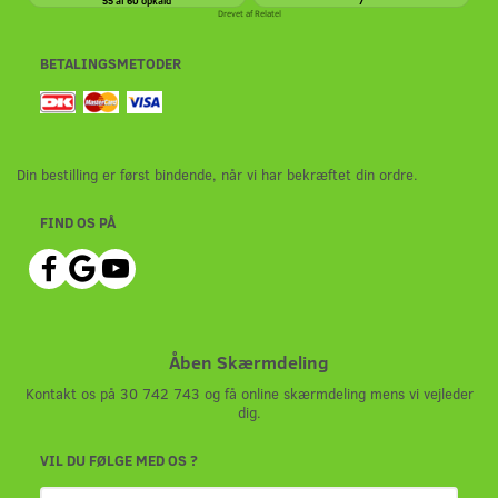
55 af 60 opkald
7
Drevet af
Relatel
BETALINGSMETODER
Din bestilling er først bindende, når vi har bekræftet din ordre.
FIND OS PÅ
Åben Skærmdeling
Kontakt os på 30 742 743 og få online skærmdeling mens vi vejleder
dig.
VIL DU FØLGE MED OS ?
Email-