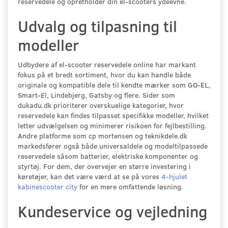
reservedele og opretholder din el-scooters ydeevne.
Udvalg og tilpasning til
modeller
Udbydere af el-scooter reservedele online har markant
fokus på et bredt sortiment, hvor du kan handle både
originale og kompatible dele til kendte mærker som GO-EL,
Smart-El, Lindebjerg, Gatsby og flere. Sider som
dukadu.dk prioriterer overskuelige kategorier, hvor
reservedele kan findes tilpasset specifikke modeller, hvilket
letter udvælgelsen og minimerer risikoen for fejlbestilling.
Andre platforme som cp mortensen og teknikdele.dk
markedsfører også både universaldele og modeltilpassede
reservedele såsom batterier, elektriske komponenter og
styrtøj. For dem, der overvejer en større investering i
køretøjer, kan det være værd at se på vores
4-hjulet
kabinescooter city
for en mere omfattende løsning.
Kundeservice og vejledning