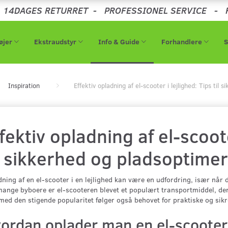
-
14DAGES RETURRET
-
PROFESSIONEL SERVICE
-
øjer
Ekstraudstyr
Info & Guide
Forhandlere
Inspiration
Effektiv opladning af el-scooter i lejlighed: Tips til
fektiv opladning af el-scoote
l sikkerhed og pladsoptime
ning af en el-scooter i en lejlighed kan være en udfordring, især når
ange byboere er el-scooteren blevet et populært transportmiddel, de
ed den stigende popularitet følger også behovet for praktiske og sik
ordan oplader man en el-scooter 