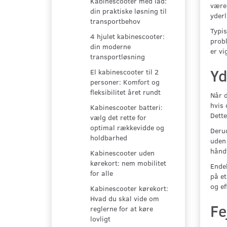
Kabinescooter med lad:
være 
din praktiske løsning til
yderl
transportbehov
Typis
4 hjulet kabinescooter:
probl
din moderne
er vi
transportløsning
Yd
El kabinescooter til 2
personer: Komfort og
fleksibilitet året rundt
Når d
hvis 
Kabinescooter batteri:
Dette
vælg det rette for
optimal rækkevidde og
Derud
holdbarhed
uden 
håndt
Kabinescooter uden
kørekort: nem mobilitet
Endel
for alle
på et
og ef
Kabinescooter kørekort:
Hvad du skal vide om
Fe
reglerne for at køre
lovligt