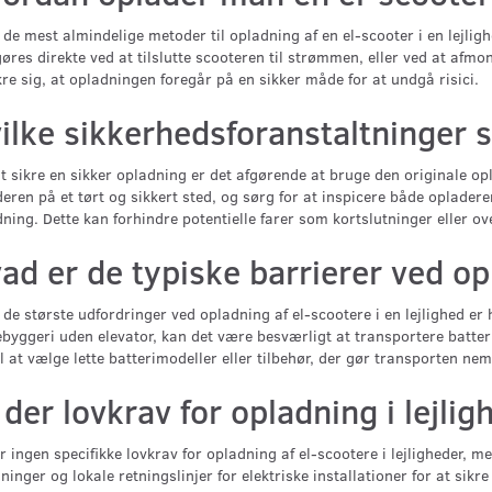
 de mest almindelige metoder til opladning af en el-scooter i en lejligh
øres direkte ved at tilslutte scooteren til strømmen, eller ved at afmon
kre sig, at opladningen foregår på en sikker måde for at undgå risici.
ilke sikkerhedsforanstaltninger 
t sikre en sikker opladning er det afgørende at bruge den originale op
eren på et tørt og sikkert sted, og sørg for at inspicere både oplader
ning. Dette kan forhindre potentielle farer som kortslutninger eller o
ad er de typiske barrierer ved opl
 de største udfordringer ved opladning af el-scootere i en lejlighed er
byggeri uden elevator, kan det være besværligt at transportere batter
l at vælge lette batterimodeller eller tilbehør, der gør transporten ne
 der lovkrav for opladning i lejlig
r ingen specifikke lovkrav for opladning af el-scootere i lejligheder, m
ninger og lokale retningslinjer for elektriske installationer for at sikre