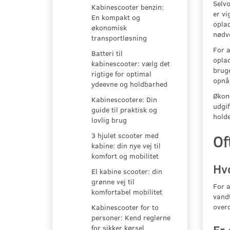
Selvo
Kabinescooter benzin:
er vi
En kompakt og
oplad
økonomisk
nødve
transportløsning
For a
Batteri til
oplad
kabinescooter: vælg det
bruge
rigtige for optimal
opnå 
ydeevne og holdbarhed
Økono
Kabinescootere: Din
udgif
guide til praktisk og
holde
lovlig brug
3 hjulet scooter med
Of
kabine: din nye vej til
komfort og mobilitet
Hv
El kabine scooter: din
grønne vej til
For a
komfortabel mobilitet
vandt
over
Kabinescooter for to
personer: Kend reglerne
Er 
for sikker kørsel