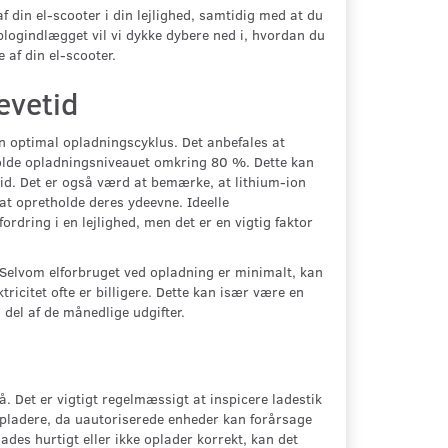
f din el-scooter i din lejlighed, samtidig med at du
blogindlægget vil vi dykke dybere ned i, hvordan du
 af din el-scooter.
evetid
en optimal opladningscyklus. Det anbefales at
 holde opladningsniveauet omkring 80 %. Dette kan
 tid. Det er også værd at bemærke, at lithium-ion
at opretholde deres ydeevne. Ideelle
dring i en lejlighed, men det er en vigtig faktor
. Selvom elforbruget ved opladning er minimalt, kan
ricitet ofte er billigere. Dette kan især være en
 del af de månedlige udgifter.
 Det er vigtigt regelmæssigt at inspicere ladestik
 opladere, da uautoriserede enheder kan forårsage
lades hurtigt eller ikke oplader korrekt, kan det