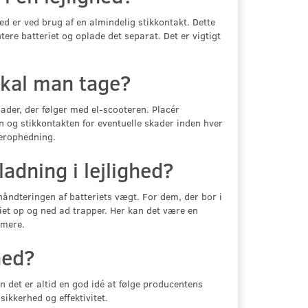
ed er ved brug af en almindelig stikkontakt. Dette
tere batteriet og oplade det separat. Det er vigtigt
skal man tage?
lader, der følger med el-scooteren. Placér
en og stikkontakten for eventuelle skader inden hver
verophedning.
adning i lejlighed?
 håndteringen af batteriets vægt. For dem, der bor i
iet op og ned ad trapper. Her kan det være en
mmere.
hed?
en det er altid en god idé at følge producentens
 sikkerhed og effektivitet.