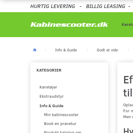
HURTIG LEVERING
-
BILLIG LEASING
Køret
Info & Guide
Godt at vide
KATEGORIER
Ef
Køretøjer
ti
Ekstraudstyr
Oplad
Info & Guide
For m
Min kabinescooter
Men m
Book en prøvetur
Hv
Produkt katalog om