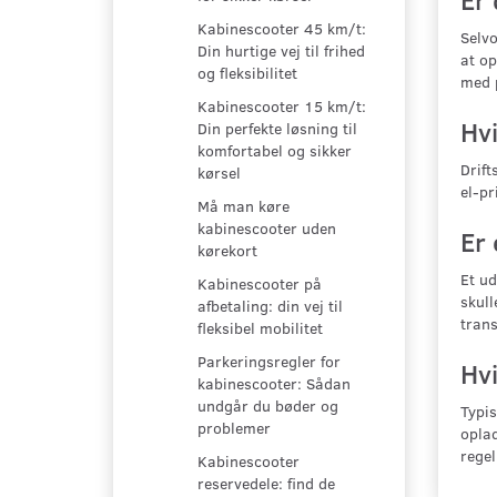
Kabinescooter 45 km/t:
Selvo
Din hurtige vej til frihed
at op
og fleksibilitet
med 
Kabinescooter 15 km/t:
Hvi
Din perfekte løsning til
komfortabel og sikker
Drift
kørsel
el-pr
Må man køre
kabinescooter uden
Er 
kørekort
Et ud
Kabinescooter på
skull
afbetaling: din vej til
trans
fleksibel mobilitet
Parkeringsregler for
Hvi
kabinescooter: Sådan
undgår du bøder og
Typis
problemer
oplad
regel
Kabinescooter
reservedele: find de