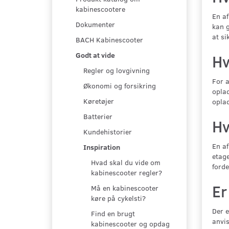
kabinescootere
En af
Dokumenter
kan g
at si
BACH Kabinescooter
Godt at vide
Hv
Regler og lovgivning
For a
Økonomi og forsikring
oplad
Køretøjer
oplad
Batterier
Hv
Kundehistorier
En af
Inspiration
etage
Hvad skal du vide om
forde
kabinescooter regler?
Er
Må en kabinescooter
køre på cykelsti?
Der e
Find en brugt
anvis
kabinescooter og opdag