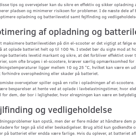
isse tips og overvejelser kan du sikre en effektiv og sikker opladning a
erer pladsen og minimerer risikoen for problemer. I de næste dele af 
ptimere opladning og batterilevetid samt fejlfinding og vedligeholdelse
timering af opladning og batteril
t maksimere batterilevetiden på din el-scooter er det vigtigt at følge 
 at oplade batteriet helt op til 100 %. I stedet bør du sigte mod at
nge batteriets levetid markant og sikre, at det forbliver effektivt over
rier, som ofte bruges i el-scootere, kræver særlig opmærksomhed for 
ningstemperaturer ligger mellem 10 og 25 °C, hvilket kan være en udfor
t forhindre overophedning eller skader på batteriet.
miske overvejelser spiller også en rolle i opladningen af el-scootere
ære besparelser at hente ved at oplade i lavbelastningstimer, hvor elekt
l for dem, der bor i lejligheder, hvor elregningen kan være en betydelig
jlfinding og vedligeholdelse
ningsproblemer kan opstå, men der er flere måder at håndtere dem på.
ladere for tegn på slid eller beskadigelser. Brug altid kun godkendte
r på batteriet eller endda være farlige. Hvis du oplever, at batteriet af