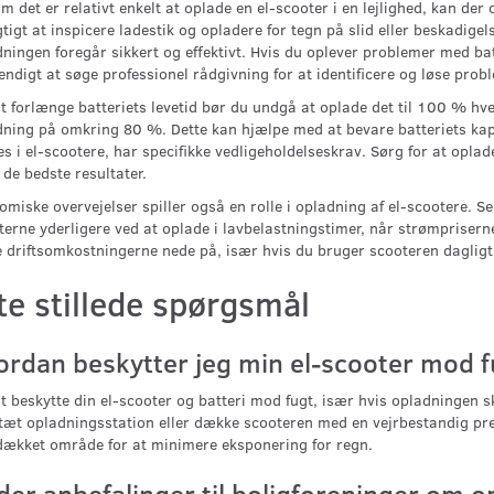
m det er relativt enkelt at oplade en el-scooter i en lejlighed, kan 
gtigt at inspicere ladestik og opladere for tegn på slid eller beskadige
ningen foregår sikkert og effektivt. Hvis du oplever problemer med ba
ndigt at søge professionel rådgivning for at identificere og løse prob
t forlænge batteriets levetid bør du undgå at oplade det til 100 % hve
ning på omkring 80 %. Dette kan hjælpe med at bevare batteriets kapac
s i el-scootere, har specifikke vedligeholdelseskrav. Sørg for at opla
de bedste resultater.
miske overvejelser spiller også en rolle i opladning af el-scootere. S
terne yderligere ved at oplade i lavbelastningstimer, når strømprisern
 driftsomkostningerne nede på, især hvis du bruger scooteren dagligt
te stillede spørgsmål
ordan beskytter jeg min el-scooter mod f
t beskytte din el-scooter og batteri mod fugt, især hvis opladningen 
æt opladningsstation eller dække scooteren med en vejrbestandig pres
dækket område for at minimere eksponering for regn.
der anbefalinger til boligforeninger om o