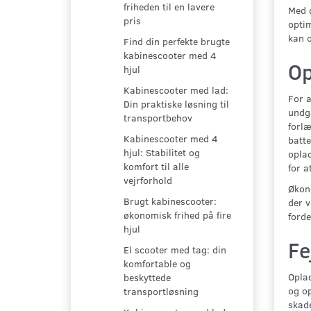
friheden til en lavere
Med d
pris
optim
kan o
Find din perfekte brugte
kabinescooter med 4
Op
hjul
Kabinescooter med lad:
For a
Din praktiske løsning til
undgå
transportbehov
forlæ
Kabinescooter med 4
batte
hjul: Stabilitet og
oplad
komfort til alle
for a
vejrforhold
Økono
Brugt kabinescooter:
der v
økonomisk frihed på fire
forde
hjul
Fe
El scooter med tag: din
komfortable og
Oplad
beskyttede
og op
transportløsning
skade