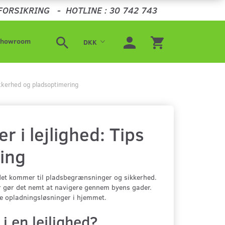
FORSIKRING
-
HOTLINE : 30 742 743
Showroom
DKK
 sikkerhed og pladsoptimering
r i lejlighed: Tips
ring
 det kommer til pladsbegrænsninger og sikkerhed.
r gør det nemt at navigere gennem byens gader.
re opladningsløsninger i hjemmet.
i en lejlighed?