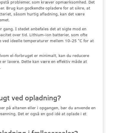
der opstå problemer, som kræver opmærksomhed. Det
lser. Brug kun godkendte opladere for at sikre, at
tteriet, såsom hurtig afladning, kan det være
lemet.
r gang. I stedet anbefales det at sigte mod en
itet over tid. Lithium-ion batterier, som ofte
de ved ideelle temperaturer mellem 10-25 °C for at
elvom el-forbruget er minimalt, kan du reducere
e er lavere. Dette kan være en effektiv måde at
.
ugt ved opladning?
sker på altanen eller i opgangen, bør du anvende en
enning. Det er også en god idé at oplade i et
pladning i fællesarealer?