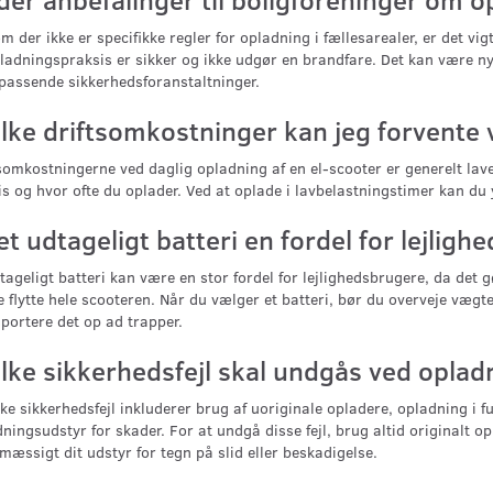
m der ikke er specifikke regler for opladning i fællesarealer, er det vig
ladningspraksis er sikker og ikke udgør en brandfare. Det kan være n
passende sikkerhedsforanstaltninger.
lke driftsomkostninger kan jeg forvente 
somkostningerne ved daglig opladning af en el-scooter er generelt la
is og hvor ofte du oplader. Ved at oplade i lavbelastningstimer kan d
et udtageligt batteri en fordel for lejlig
tageligt batteri kan være en stor fordel for lejlighedsbrugere, da det g
e flytte hele scooteren. Når du vælger et batteri, bør du overveje vægte
portere det op ad trapper.
lke sikkerhedsfejl skal undgås ved opladn
ke sikkerhedsfejl inkluderer brug af uoriginale opladere, opladning i 
ningsudstyr for skader. For at undgå disse fejl, brug altid originalt op
mæssigt dit udstyr for tegn på slid eller beskadigelse.