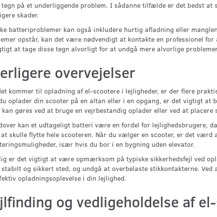
tegn på et underliggende problem. I sådanne tilfælde er det bedst at 
igere skader.
ke batteriproblemer kan også inkludere hurtig afladning eller manglen
emer opstår, kan det være nødvendigt at kontakte en professionel for at
gtigt at tage disse tegn alvorligt for at undgå mere alvorlige problemer
erligere overvejelser
et kommer til opladning af el-scootere i lejligheder, er der flere prakt
du oplader din scooter på en altan eller i en opgang, er det vigtigt at
 kan gøres ved at bruge en vejrbestandig oplader eller ved at placere
over kan et udtageligt batteri være en fordel for lejlighedsbrugere, da
at skulle flytte hele scooteren. Når du vælger en scooter, er det værd 
eringsmuligheder, især hvis du bor i en bygning uden elevator.
ig er det vigtigt at være opmærksom på typiske sikkerhedsfejl ved opla
 stabilt og sikkert sted, og undgå at overbelaste stikkontakterne. Ved a
fektiv opladningsoplevelse i din lejlighed.
jlfinding og vedligeholdelse af el-