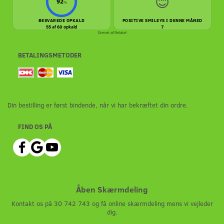
😊
92
%
BESVAREDE OPKALD
POSITIVE SMILEYS I DENNE MÅNED
55 af 60 opkald
7
Drevet af
Relatel
BETALINGSMETODER
Din bestilling er først bindende, når vi har bekræftet din ordre.
FIND OS PÅ
Åben Skærmdeling
Kontakt os på 30 742 743 og få online skærmdeling mens vi vejleder
dig.