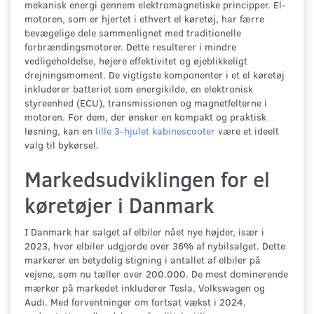
mekanisk energi gennem elektromagnetiske principper. El-
motoren, som er hjertet i ethvert el køretøj, har færre
bevægelige dele sammenlignet med traditionelle
forbrændingsmotorer. Dette resulterer i mindre
vedligeholdelse, højere effektivitet og øjeblikkeligt
drejningsmoment. De vigtigste komponenter i et el køretøj
inkluderer batteriet som energikilde, en elektronisk
styreenhed (ECU), transmissionen og magnetfelterne i
motoren. For dem, der ønsker en kompakt og praktisk
løsning, kan en
lille 3-hjulet kabinescooter
være et ideelt
valg til bykørsel.
Markedsudviklingen for el
køretøjer i Danmark
I Danmark har salget af elbiler nået nye højder, især i
2023, hvor elbiler udgjorde over 36% af nybilsalget. Dette
markerer en betydelig stigning i antallet af elbiler på
vejene, som nu tæller over 200.000. De mest dominerende
mærker på markedet inkluderer Tesla, Volkswagen og
Audi. Med forventninger om fortsat vækst i 2024,