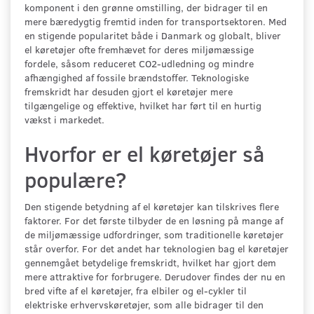
komponent i den grønne omstilling, der bidrager til en
mere bæredygtig fremtid inden for transportsektoren. Med
en stigende popularitet både i Danmark og globalt, bliver
el køretøjer ofte fremhævet for deres miljømæssige
fordele, såsom reduceret CO2-udledning og mindre
afhængighed af fossile brændstoffer. Teknologiske
fremskridt har desuden gjort el køretøjer mere
tilgængelige og effektive, hvilket har ført til en hurtig
vækst i markedet.
Hvorfor er el køretøjer så
populære?
Den stigende betydning af el køretøjer kan tilskrives flere
faktorer. For det første tilbyder de en løsning på mange af
de miljømæssige udfordringer, som traditionelle køretøjer
står overfor. For det andet har teknologien bag el køretøjer
gennemgået betydelige fremskridt, hvilket har gjort dem
mere attraktive for forbrugere. Derudover findes der nu en
bred vifte af el køretøjer, fra elbiler og el-cykler til
elektriske erhvervskøretøjer, som alle bidrager til den