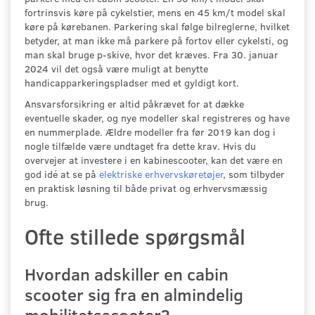
fortrinsvis køre på cykelstier, mens en 45 km/t model skal
køre på kørebanen. Parkering skal følge bilreglerne, hvilket
betyder, at man ikke må parkere på fortov eller cykelsti, og
man skal bruge p-skive, hvor det kræves. Fra 30. januar
2024 vil det også være muligt at benytte
handicapparkeringspladser med et gyldigt kort.
Ansvarsforsikring er altid påkrævet for at dække
eventuelle skader, og nye modeller skal registreres og have
en nummerplade. Ældre modeller fra før 2019 kan dog i
nogle tilfælde være undtaget fra dette krav. Hvis du
overvejer at investere i en kabinescooter, kan det være en
god idé at se på
elektriske erhvervskøretøjer
, som tilbyder
en praktisk løsning til både privat og erhvervsmæssig
brug.
Ofte stillede spørgsmål
Hvordan adskiller en cabin
scooter sig fra en almindelig
mobilitetsscooter?