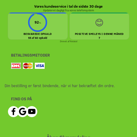
Vores kundeservice i tal de sidste 30 dage
Opdateret dagligt fra vores telefonsystem
😊
92
%
BESVAREDE OPKALD
POSITIVE SMILEYS I DENNE MÅNED
55 af 60 opkald
7
Drevet af
Relatel
BETALINGSMETODER
Din bestilling er først bindende, når vi har bekræftet din ordre.
FIND OS PÅ