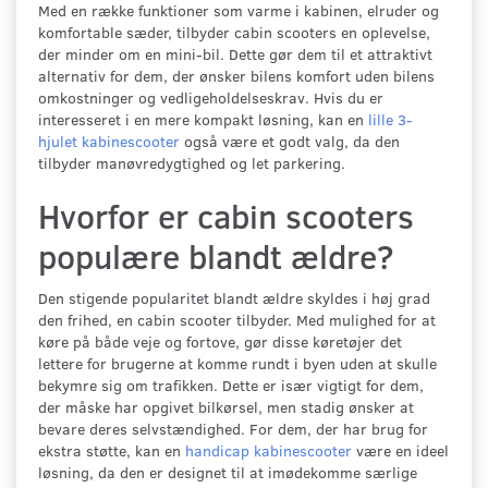
Med en række funktioner som varme i kabinen, elruder og
komfortable sæder, tilbyder cabin scooters en oplevelse,
der minder om en mini-bil. Dette gør dem til et attraktivt
alternativ for dem, der ønsker bilens komfort uden bilens
omkostninger og vedligeholdelseskrav. Hvis du er
interesseret i en mere kompakt løsning, kan en
lille 3-
hjulet kabinescooter
også være et godt valg, da den
tilbyder manøvredygtighed og let parkering.
Hvorfor er cabin scooters
populære blandt ældre?
Den stigende popularitet blandt ældre skyldes i høj grad
den frihed, en cabin scooter tilbyder. Med mulighed for at
køre på både veje og fortove, gør disse køretøjer det
lettere for brugerne at komme rundt i byen uden at skulle
bekymre sig om trafikken. Dette er især vigtigt for dem,
der måske har opgivet bilkørsel, men stadig ønsker at
bevare deres selvstændighed. For dem, der har brug for
ekstra støtte, kan en
handicap kabinescooter
være en ideel
løsning, da den er designet til at imødekomme særlige