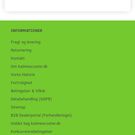
INFORMATIONER
Fragt og levering
Returnering
Kontakt
Om kabinescooter.dk
Vores historie
Fortrolighed
Betingelser & Vilkår
Databehandling (GDPR)
Sitemap
B2B Dealerportal (Forhandlerlogin)
Holdet bag kabinescooter.dk
Konkurrencebetingelser