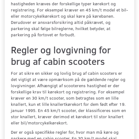
hastigheden kræves der forskellige typer kørekort og
registrering. For eksempel kræver en 45 km/t model et bil-
eller motorcykelkørekort og skal køre på kørebanen.
Derudover er ansvarsforsikring altid påkrævet, og
parkering skal følge bilreglerne, hvilket betyder, at
parkering på fortovet er forbudt.
Regler og lovgivning for
brug af cabin scooters
For at sikre en sikker og lovlig brug af cabin scooters er
det vigtigt at være opmærksom på de gældende regler og
lovgivninger. Afhængigt af scooterens hastighed er der
forskellige krav til kørekort og registrering. For eksempel
kræver en 30 km/t scooter, som betragtes som en lille
knallert, kun et lille knallertkørekort for dem født efter 19.
januar 1995. En 45 km/t scooter, der klassificeres som en
stor knallert, kræver derimod et kørekort til stor knallert
eller bil/motorcykelkørekort.
Der er også specifikke regler for, hvor man må køre og
parkere med en cabin scooter. En 30 km/t model skal