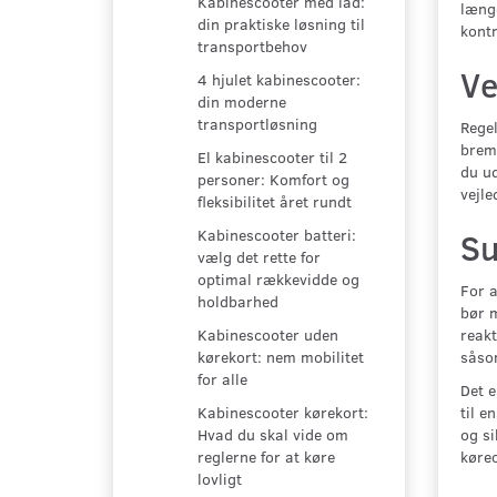
Kabinescooter med lad:
læng
din praktiske løsning til
kontr
transportbehov
Ve
4 hjulet kabinescooter:
din moderne
transportløsning
Regel
brems
El kabinescooter til 2
du ud
personer: Komfort og
vejle
fleksibilitet året rundt
Kabinescooter batteri:
Su
vælg det rette for
optimal rækkevidde og
For a
holdbarhed
bør m
reakt
Kabinescooter uden
såsom
kørekort: nem mobilitet
for alle
Det e
til e
Kabinescooter kørekort:
og si
Hvad du skal vide om
køreo
reglerne for at køre
lovligt