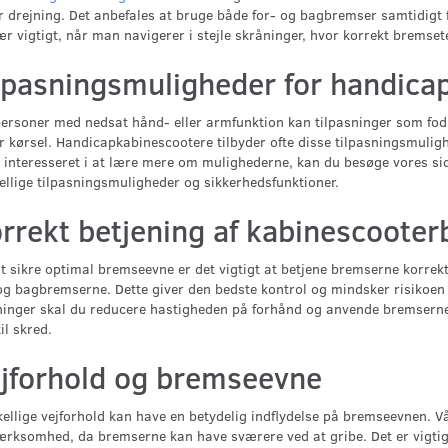
 drejning. Det anbefales at bruge både for- og bagbremser samtidigt f
ær vigtigt, når man navigerer i stejle skråninger, hvor korrekt bremsete
lpasningsmuligheder for handica
ersoner med nedsat hånd- eller armfunktion kan tilpasninger som fo
r kørsel. Handicapkabinescootere tilbyder ofte disse tilpasningsmulig
 interesseret i at lære mere om mulighederne, kan du besøge vores s
ellige tilpasningsmuligheder og sikkerhedsfunktioner.
rrekt betjening af kabinescoote
t sikre optimal bremseevne er det vigtigt at betjene bremserne korrek
og bagbremserne. Dette giver den bedste kontrol og mindsker risikoen fo
inger skal du reducere hastigheden på forhånd og anvende bremserne 
til skred.
jforhold og bremseevne
ellige vejforhold kan have en betydelig indflydelse på bremseevnen. Vå
ksomhed, da bremserne kan have sværere ved at gribe. Det er vigtigt