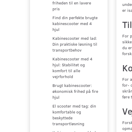
friheden til en lavere
under
pris
er is
Find din perfekte brugte
Ti
kabinescooter med 4
hjul
For p
Kabinescooter med lad:
sikke
Din praktiske løsning til
du er
transportbehov
forsk
Kabinescooter med 4
Ko
hjul: Stabilitet og
komfort til alle
vejrforhold
For a
for- 
Brugt kabinescooter:
skrån
økonomisk frihed på fire
føre 
hjul
El scooter med tag: din
Ve
komfortable og
beskyttede
Forsk
transportløsning
opmær