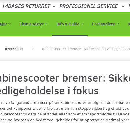
-
14DAGES RETURRET
-
PROFESSIONEL SERVICE
-
øjer
Ekstraudstyr
Info & Guide
Forhandlere
Inspiration
Kabinescooter bremser: Sikkerhed og vedligeholdels
abinescooter bremser: Sikk
dligeholdelse i fokus
ve velfungerende bremser på en kabinescooter er afgørende for både 
sentiel komponent, der sikrer, at man kan stoppe sikkert og effektivt 
binescooter til daglige ærinder eller som et transportmiddel til længer
rer, og hvordan de bedst vedligeholdes for at opretholde optimal ydee