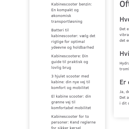
Of
Kabinescooter benzin:
En kompakt og
økonomisk
Hv
transportløsning
Det 
Batteri til
vibra
kabinescooter: vælg det
det e
rigtige for optimal
ydeevne og holdbarhed
Hvi
Kabinescootere: Din
guide til praktisk og
Hydra
lovlig brug
troml
3 hjulet scooter med
Er
kabine: din nye vej til
komfort og mobilitet
Ja, d
El kabine scooter: din
Det a
grønne vej til
i dit
komfortabel mobilitet
Kabinescooter for to
personer: Kend reglerne
for sikker kørsel