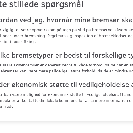
te stillede spørgsmål
ordan ved jeg, hvornår mine bremser skal
er vigtigt at være opmærksom på tegn på slid på bremserne, såsom læ
tioner under bremsning. Regelmæssig inspektion af bremseklodser og -
r tid til udskiftning.
lke bremsetyper er bedst til forskellige t
uliske skivebremser er generelt bedre til våde forhold, da de har en 
ebremser kan være mere pålidelige i tørre forhold, da de er mindre uds
 der økonomisk støtte til vedligeholdelse
er kan være mulighed for økonomisk støtte til vedligeholdelse af ha
nbefales at kontakte din lokale kommune for at få mere information om
 område.