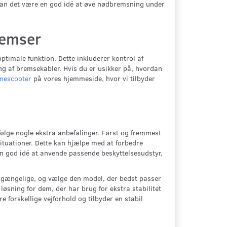
kan det være en god idé at øve nødbremsning under
remser
ptimale funktion. Dette inkluderer kontrol af
g af bremsekabler. Hvis du er usikker på, hvordan
inescooter
på vores hjemmeside, hvor vi tilbyder
følge nogle ekstra anbefalinger. Først og fremmest
tuationer. Dette kan hjælpe med at forbedre
en god idé at anvende passende beskyttelsesudstyr,
 tilgængelige, og vælge den model, der bedst passer
øsning for dem, der har brug for ekstra stabilitet
e forskellige vejforhold og tilbyder en stabil