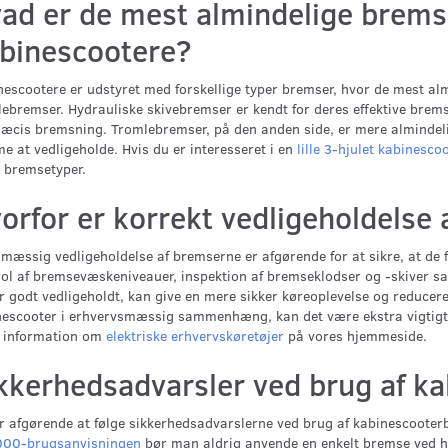
ad er de mest almindelige brems
binescootere?
escootere er udstyret med forskellige typer bremser, hvor de mest al
ebremser. Hydrauliske skivebremser er kendt for deres effektive brems
æcis bremsning. Tromlebremser, på den anden side, er mere almindeli
 at vedligeholde. Hvis du er interesseret i en
lille 3-hjulet kabinescoo
 bremsetyper.
orfor er korrekt vedligeholdelse 
mæssig vedligeholdelse af bremserne er afgørende for at sikre, at de f
ol af bremsevæskeniveauer, inspektion af bremseklodser og -skiver sa
r godt vedligeholdt, kan give en mere sikker køreoplevelse og reducere
escooter i erhvervsmæssig sammenhæng, kan det være ekstra vigtigt a
 information om
elektriske erhvervskøretøjer
på vores hjemmeside.
kkerhedsadvarsler ved brug af k
r afgørende at følge sikkerhedsadvarslerne ved brug af kabinescooterb
00-brugsanvisningen
bør man aldrig anvende en enkelt bremse ved høj