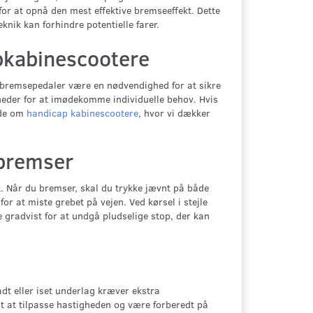
or at opnå den mest effektive bremseeffekt. Dette
knik kan forhindre potentielle farer.
pkabinescootere
dbremsepedaler være en nødvendighed for at sikre
heder for at imødekomme individuelle behov. Hvis
ide om
handicap kabinescootere
, hvor vi dækker
rbremser
t. Når du bremser, skal du trykke jævnt på både
r at miste grebet på vejen. Ved kørsel i stejle
gradvist for at undgå pludselige stop, der kan
dt eller iset underlag kræver ekstra
 at tilpasse hastigheden og være forberedt på