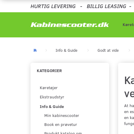
HURTIG LEVERING
-
BILLIG LEASING
Køret
Info & Guide
Godt at vide
KATEGORIER
K
Køretøjer
ve
Ekstraudstyr
At ha
Info & Guide
en es
Min kabinescooter
en ka
funge
Book en prøvetur
Produkt katalog om