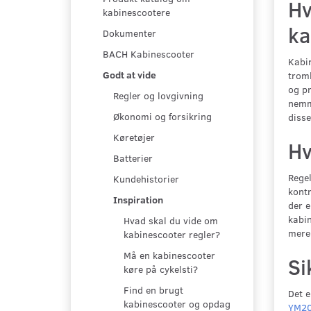
Hv
kabinescootere
ka
Dokumenter
BACH Kabinescooter
Kabin
Godt at vide
troml
og pr
Regler og lovgivning
nemme
Økonomi og forsikring
disse
Køretøjer
Hv
Batterier
Regel
Kundehistorier
kontr
Inspiration
der e
kabin
Hvad skal du vide om
mere
kabinescooter regler?
Må en kabinescooter
Si
køre på cykelsti?
Find en brugt
Det e
kabinescooter og opdag
YM20