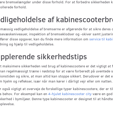
ere bremselængder under disse forhold. For at forbedre sikkerheden 
ollerede forhold.
dligeholdelse af kabinescooterb
mæssig vedligeholdelse af bremserne er afgørende for at sikre deres o
evæskeniveauer, inspektion af bremseklodser og -skiver samt justerin
fører disse opgaver, kan du finde mere information om
service til kab
dning og hjælp til vedligeholdelse.
pplerende sikkerhedstips
t maksimere sikkerheden ved brug af kabinescootere er det vigtigt at 
an regelmæssigt træne i nødstop for at være forberedt på uventede si
ionstiden og sikre, at man altid kan stoppe sikkert. Derudover er det 
 hjelm og reflekser, især når man kører i dårligt vejr eller om natten.
r også vigtigt at overveje de forskellige typer kabinescootere, der er
ns behov. For eksempel kan en
4-hjulet kabinescooter city
være en god l
kkerhed i bymiljøer. Denne type kabinescooter er designet til at håndter
plevelse.