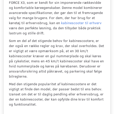
FORCE X3, som er kendt for sin imponerende rækkevidde
og komfortable køreegenskaber. Denne model kombinerer
avancerede specifikationer, der gør den til et fremragende
valg for mange brugere. For dem, der har brug for et
køretøj til erhvervsbrug, kan en
kabinescooter til erhverv
være den perfekte løsning, da den tilbyder både praktisk
lastrum og stille drift.
Som en del af det stigende behov for kabinescootere, er
der også en række regler og krav, der skal overholdes. Det
er vigtigt at være opmærksom på, at en 30 km/t
kabinescooter kræver en gul nummerplade og skal køres
på cykelstier, mens en 45 km/t kabinescooter skal have en
hvid nummerplade og køres på kørebanen. Derudover er
ansvarsforsikring altid påkrævet, og parkering skal følge
bilreglerne.
Med den stigende popularitet af kabinescootere er det
vigtigt at finde den model, der passer bedst til ens behov.
Uanset om det er til daglig pendling eller erhvervsbrug, er
der en kabinescooter, der kan opfylde dine krav til komfort
og funktionalitet.