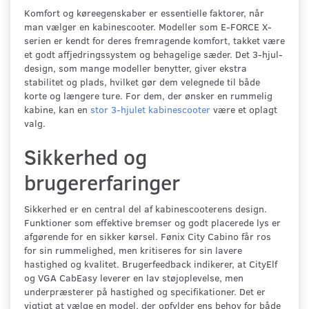
Komfort og køreegenskaber er essentielle faktorer, når
man vælger en kabinescooter. Modeller som E-FORCE X-
serien er kendt for deres fremragende komfort, takket være
et godt affjedringssystem og behagelige sæder. Det 3-hjul-
design, som mange modeller benytter, giver ekstra
stabilitet og plads, hvilket gør dem velegnede til både
korte og længere ture. For dem, der ønsker en rummelig
kabine, kan en
stor 3-hjulet kabinescooter
være et oplagt
valg.
Sikkerhed og
brugererfaringer
Sikkerhed er en central del af kabinescooterens design.
Funktioner som effektive bremser og godt placerede lys er
afgørende for en sikker kørsel. Fønix City Cabino får ros
for sin rummelighed, men kritiseres for sin lavere
hastighed og kvalitet. Brugerfeedback indikerer, at CityElf
og VGA CabEasy leverer en lav støjoplevelse, men
underpræsterer på hastighed og specifikationer. Det er
vigtigt at vælge en model, der opfylder ens behov for både