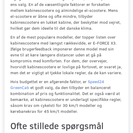
ens valg. En af de væsentligste faktorer er forskellen
mellem kabinescootere og almindelige el-scootere. Mens
el-scootere er åbne og ofte mindre, tilbyder
kabinescootere en lukket kabine, der beskytter mod vejret,
hvilket gør dem ideelle til det danske klima.
En af de mest populære modeller, der topper listen over
kabinescootere med længst rækkevidde, er E-FORCE X3.
Ifølge brugerfeedback imponerer denne model med sin
evne til at køre længere distancer uden at gå på
kompromis med komforten. For dem, der overvejer,
hvorvidt kabinescootere er lovlige på fortovet, er svaret ja,
men det er vigtigt at tjekke lokale regler, da de kan variere.
Hvis budgettet er en afgørende faktor, er
Speed24
GreenCab
et godt valg, da den tilbyder en balanceret
kombination af pris og funktionalitet. Det er også værd at
bemærke, at kabinescootere er underlagt specifikke regler,
såsom krav om cykelsti for 30 km/t modeller og
kørebanekrav for 45 km/t modeller.
Ofte stillede spørgsmål