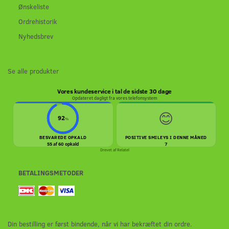
Ønskeliste
Ordrehistorik
Nyhedsbrev
Se alle produkter
Vores kundeservice i tal de sidste 30 dage
Opdateret dagligt fra vores telefonsystem
😊
92
%
BESVAREDE OPKALD
POSITIVE SMILEYS I DENNE MÅNED
55 af 60 opkald
7
Drevet af
Relatel
BETALINGSMETODER
Din bestilling er først bindende, når vi har bekræftet din ordre.