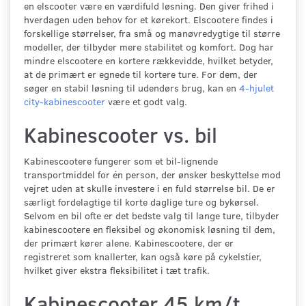
en elscooter være en værdifuld løsning. Den giver frihed i
hverdagen uden behov for et kørekort. Elscootere findes i
forskellige størrelser, fra små og manøvredygtige til større
modeller, der tilbyder mere stabilitet og komfort. Dog har
mindre elscootere en kortere rækkevidde, hvilket betyder,
at de primært er egnede til kortere ture. For dem, der
søger en stabil løsning til udendørs brug, kan en
4-hjulet
city-kabinescooter
være et godt valg.
Kabinescooter vs. bil
Kabinescootere fungerer som et bil-lignende
transportmiddel for én person, der ønsker beskyttelse mod
vejret uden at skulle investere i en fuld størrelse bil. De er
særligt fordelagtige til korte daglige ture og bykørsel.
Selvom en bil ofte er det bedste valg til lange ture, tilbyder
kabinescootere en fleksibel og økonomisk løsning til dem,
der primært kører alene. Kabinescootere, der er
registreret som knallerter, kan også køre på cykelstier,
hvilket giver ekstra fleksibilitet i tæt trafik.
Kabinescooter 45 km/t