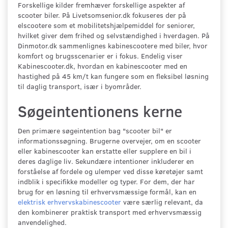
Forskellige kilder fremhæver forskellige aspekter af
scooter biler. På Livetsomsenior.dk fokuseres der på
elscootere som et mobilitetshjælpemiddel for seniorer,
hvilket giver dem frihed og selvstændighed i hverdagen. På
Dinmotor.dk sammenlignes kabinescootere med biler, hvor
komfort og brugsscenarier er i fokus. Endelig viser
Kabinescooter.dk, hvordan en kabinescooter med en
hastighed på 45 km/t kan fungere som en fleksibel løsning
til daglig transport, især i byområder.
Søgeintentionens kerne
Den primære søgeintention bag "scooter bil" er
informationssøgning. Brugerne overvejer, om en scooter
eller kabinescooter kan erstatte eller supplere en bil i
deres daglige liv. Sekundære intentioner inkluderer en
forståelse af fordele og ulemper ved disse køretøjer samt
indblik i specifikke modeller og typer. For dem, der har
brug for en løsning til erhvervsmæssige formål, kan en
elektrisk erhvervskabinescooter
være særlig relevant, da
den kombinerer praktisk transport med erhvervsmæssig
anvendelighed.