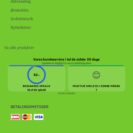
Adressebog
Ønskeliste
Ordrehistorik
Nyhedsbrev
Se alle produkter
Vores kundeservice i tal de sidste 30 dage
Opdateret dagligt fra vores telefonsystem
😊
92
%
BESVAREDE OPKALD
POSITIVE SMILEYS I DENNE MÅNED
55 af 60 opkald
7
Drevet af
Relatel
BETALINGSMETODER