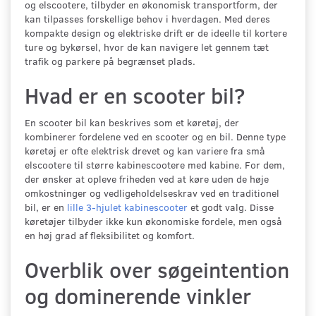
og elscootere, tilbyder en økonomisk transportform, der
kan tilpasses forskellige behov i hverdagen. Med deres
kompakte design og elektriske drift er de ideelle til kortere
ture og bykørsel, hvor de kan navigere let gennem tæt
trafik og parkere på begrænset plads.
Hvad er en scooter bil?
En scooter bil kan beskrives som et køretøj, der
kombinerer fordelene ved en scooter og en bil. Denne type
køretøj er ofte elektrisk drevet og kan variere fra små
elscootere til større kabinescootere med kabine. For dem,
der ønsker at opleve friheden ved at køre uden de høje
omkostninger og vedligeholdelseskrav ved en traditionel
bil, er en
lille 3-hjulet kabinescooter
et godt valg. Disse
køretøjer tilbyder ikke kun økonomiske fordele, men også
en høj grad af fleksibilitet og komfort.
Overblik over søgeintention
og dominerende vinkler