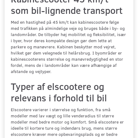
som bil-lignende transport
Med en hastighed på 45 km/t kan kabinescootere følge
med trafikken på almindelige veje og bruges både i by- og
landområder. De tilbyder høj mobilitet og fleksibilitet, især
i byer, hvor deres kompakte design gør dem lette at
parkere og manøvrere. Kabinen beskytter mod vejret,
hvilket gør dem velegnede til helårsbrug. I byområder er
kabinescooterens størrelse og manøvredygtighed en stor
fordel, mens de i landområder kan være afhængige af
afstande og vejtyper.
Typer af elscootere og
relevans i forhold til bil
Elscootere varierer i størrelse og funktion, fra små
modeller med lav vægt og lille venderadius til større
modeller med bedre motor og komfort. Små elscootere er
ideelle til kortere ture og indendørs brug, mens større
elscootere kræver mere opbevaringsplads og er bedre