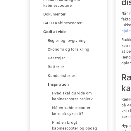
di
kabinescootere
Når m
Dokumenter
fakto
BACH Kabinescooter
lukke
hjule
Godt at vide
Rækk
Regler og lovgivning
kan n
Økonomi og forsikring
at be
længe
Køretøjer
opla
Batterier
Ræ
Kundehistorier
Inspiration
ka
Hvad skal du vide om
kabinescooter regler?
Række
på 40
Må en kabinescooter
210 k
køre på cykelsti?
kørse
Find en brugt
Hypp
kabinescooter og opdag