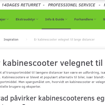
-
14DAGES RETURRET
-
PROFESSIONEL SERVICE
-
øjer
Ekstraudstyr
Info & Guide
Forhandlere
Inspiration
Er kabinescooter velegnet til lange distancer
 kabinescooter velegnet til
t af transportmiddel til længere distancer kan være en udfordring, is
. Kabinescootere er blevet et populært alternativ til biler, især blan
portmiddel. Men spørgsmålet om, hvorvidt en kabinescooter er velegnet
tielle brugere og eksperter.
ad påvirker kabinescooterens egn