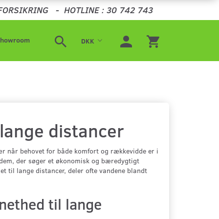
FORSIKRING
-
HOTLINE : 30 742 743
Showroom
DKK
 lange distancer
ær når behovet for både komfort og rækkevidde er i
dt dem, der søger et økonomisk og bæredygtigt
 til lange distancer, deler ofte vandene blandt
ethed til lange