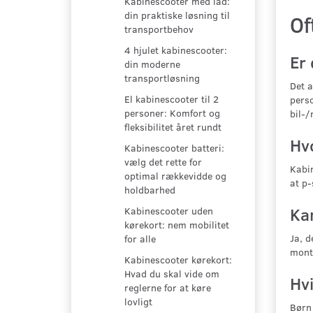
Kabinescooter med lad:
din praktiske løsning til
Of
transportbehov
4 hjulet kabinescooter:
Er
din moderne
transportløsning
Det a
El kabinescooter til 2
perso
personer: Komfort og
bil-/
fleksibilitet året rundt
Hv
Kabinescooter batteri:
vælg det rette for
Kabin
optimal rækkevidde og
at p-
holdbarhed
Ka
Kabinescooter uden
kørekort: nem mobilitet
Ja, d
for alle
monte
Kabinescooter kørekort:
Hvad du skal vide om
Hv
reglerne for at køre
lovligt
Børn 