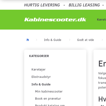
HURTIG LEVERING
-
BILLIG LEASING
Køret
Info & Guide
Godt at vide
KATEGORIER
Er
Køretøjer
Valge
Ekstraudstyr
fokus
trans
Info & Guide
poten
Min kabinescooter
Hv
Book en prøvetur
Produkt katalog om