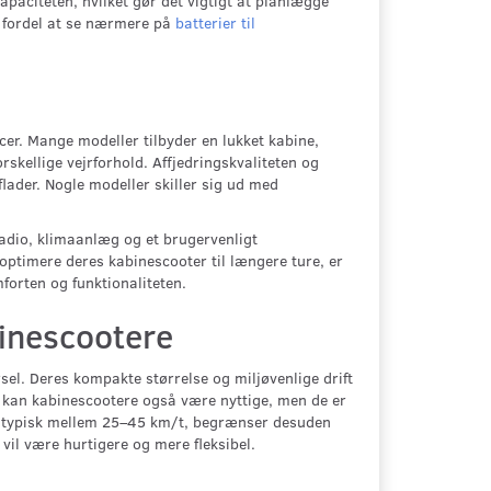
apaciteten, hvilket gør det vigtigt at planlægge
n fordel at se nærmere på
batterier til
er. Mange modeller tilbyder en lukket kabine,
kellige vejrforhold. Affjedringskvaliteten og
flader. Nogle modeller skiller sig ud med
Radio, klimaanlæg og et brugervenligt
optimere deres kabinescooter til længere ture, er
mforten og funktionaliteten.
binescootere
sel. Deres kompakte størrelse og miljøvenlige drift
ug kan kabinescootere også være nyttige, men de er
r, typisk mellem 25–45 km/t, begrænser desuden
vil være hurtigere og mere fleksibel.