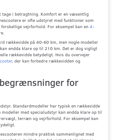
t tage i betragtning. Komfort er en væsentlig
inescootere er ofte udstyret med funktioner som
 forskellige vejrforhold. For eksempel kan en
4-
re.
dard rækkevidde på 40-60 km, men nogle modeller
an endda klare op til 210 km. Det er dog vigtigt
elle rækkevidde betydeligt. Hvis du overvejer
scooter
, der kan forbedre rækkevidden og
 begrænsninger for
udstyr. Standardmodeller har typisk en rækkevidde
modeller med specialudstyr kan endda klare op til
ørervægt, terræn og vejrforhold. For eksempel kan
ydeligt.
inescooteren mindre praktisk sammenlignet med