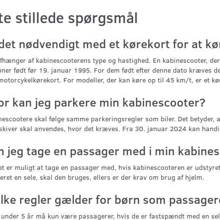
te stillede spørgsmål
 det nødvendigt med et kørekort for at k
fhænger af kabinescooterens type og hastighed. En kabinescooter, der 
ner født før 19. januar 1995. For dem født efter denne dato kræves der 
motorcykelkørekort. For modeller, der kan køre op til 45 km/t, er et kø
or kan jeg parkere min kabinescooter?
escootere skal følge samme parkeringsregler som biler. Det betyder, at
skiver skal anvendes, hvor det kræves. Fra 30. januar 2024 kan handi
n jeg tage en passager med i min kabine
et er muligt at tage en passager med, hvis kabinescooteren er udstyr
ret en sele, skal den bruges, ellers er der krav om brug af hjelm.
ilke regler gælder for børn som passager
under 5 år må kun være passagerer, hvis de er fastspændt med en sele