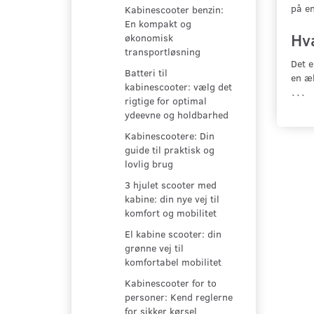
på en
Kabinescooter benzin:
En kompakt og
Hva
økonomisk
transportløsning
Det e
Batteri til
en æl
kabinescooter: vælg det
```
rigtige for optimal
ydeevne og holdbarhed
Kabinescootere: Din
guide til praktisk og
lovlig brug
3 hjulet scooter med
kabine: din nye vej til
komfort og mobilitet
El kabine scooter: din
grønne vej til
komfortabel mobilitet
Kabinescooter for to
personer: Kend reglerne
for sikker kørsel