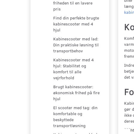
biler
friheden til en lavere
længe
pris
kabi
Find din perfekte brugte
Ko
kabinescooter med 4
hjul
Komfo
Kabinescooter med lad:
varme
Din praktiske løsning til
motor
transportbehov
fremr
Kabinescooter med 4
Indre
hjul: Stabilitet og
betje
komfort til alle
det v
vejrforhold
Brugt kabinescooter:
Fo
økonomisk frihed på fire
hjul
Kabin
El scooter med tag: din
gør d
komfortable og
ikke 
beskyttede
deres
transportløsning
```h