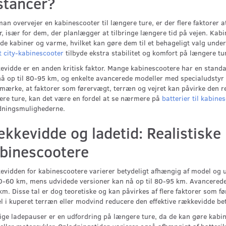
stancer?
an overvejer en kabinescooter til længere ture, er der flere faktorer a
r, især for dem, der planlægger at tilbringe længere tid på vejen. Kab
de kabiner og varme, hvilket kan gøre dem til et behageligt valg under
t city-kabinescooter
tilbyde ekstra stabilitet og komfort på længere tu
evidde er en anden kritisk faktor. Mange kabinescootere har en stan
å op til 80-95 km, og enkelte avancerede modeller med specialudstyr k
mærke, at faktorer som førervægt, terræn og vejret kan påvirke den re
re ture, kan det være en fordel at se nærmere på
batterier til kabine
dningsmulighederne.
kkevidde og ladetid: Realistiske
binescootere
vidden for kabinescootere varierer betydeligt afhængig af model og 
-60 km, mens udvidede versioner kan nå op til 80-95 km. Avancerede 
m. Disse tal er dog teoretiske og kan påvirkes af flere faktorer som f
l i kuperet terræn eller modvind reducere den effektive rækkevidde bet
ige ladepauser er en udfordring på længere ture, da de kan gøre kab