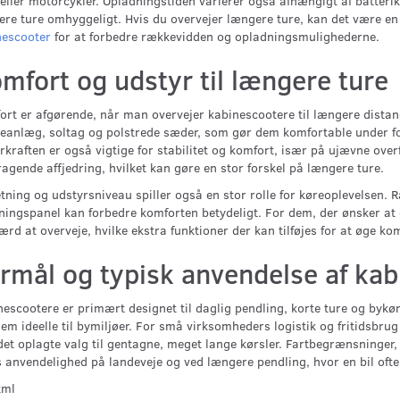
 eller motorcykler. Opladningstiden varierer også afhængigt af batterik
re ture omhyggeligt. Hvis du overvejer længere ture, kan det være e
nescooter
for at forbedre rækkevidden og opladningsmulighederne.
mfort og udstyr til længere ture
rt er afgørende, når man overvejer kabinescootere til længere distanc
anlæg, soltag og polstrede sæder, som gør dem komfortable under fors
kraften er også vigtige for stabilitet og komfort, især på ujævne over
agende affjedring, hvilket kan gøre en stor forskel på længere ture.
tning og udstyrsniveau spiller også en stor rolle for køreoplevelsen. 
ningspanel kan forbedre komforten betydeligt. For dem, der ønsker at 
ærd at overveje, hvilke ekstra funktioner der kan tilføjes for at øge ko
rmål og typisk anvendelse af ka
escootere er primært designet til daglig pendling, korte ture og bykør
em ideelle til bymiljøer. For små virksomheders logistik og fritidsbr
det oplagte valg til gentagne, meget lange kørsler. Fartbegrænsninge
 anvendelighed på landeveje og ved længere pendling, hvor en bil ofte 
tml