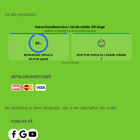
Se alle produkter
Vores kundeservice i tal de sidste 30 dage
Opdateret dagligt fra vores telefonsystem
😊
92
%
BESVAREDE OPKALD
POSITIVE SMILEYS I DENNE MÅNED
55 af 60 opkald
7
Drevet af
Relatel
BETALINGSMETODER
Din bestilling er først bindende, når vi har bekræftet din ordre.
FIND OS PÅ