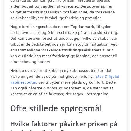
de faktorer, der kan påvirke prisen, inkluderer ejerens
alder, bopæl og værdien af køretøjet. Derudover spiller
valget af forsikringsselskab også en rolle, da forskellige
selskaber tilbyder forskellige fordele og præmier.
Nogle forsikringsselskaber, som Topdanmark, tilbyder
faste lave priser og 0 kr. i selvrisiko på ansvarsforsikring.
Det kan være en fordel at undersøge, hvilke selskaber der
tilbyder de bedste betingelser for netop din situation. Ved
at sammenligne forskellige forsikringsselskabers tilbud
kan du finde den mest fordelagtige løsning, der passer til
dine behov og budget.
Hvis du overvejer at købe en ny kabinescooter, kan det
være en god idé at se på mulighederne for en
stor 3-hjulet
kabinescooter
, der tilbyder mere plads og komfort. Dette
kan også påvirke din forsikringspræmie, da værdien af
køretøjet er en af de faktorer, der tages i betragtning.
Ofte stillede spørgsmål
Hvilke faktorer påvirker prisen på