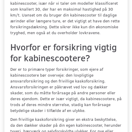
kabinescooter, især når vi taler om modeller klassificeret
som knallert 30, der har en maksimal hastighed på 30
km/t. Uanset om du bruger din kabinescooter til daglige
ærinder eller længere ture, er det vigtigt at have den rette
forsikringsdækning. Dette sikrer ikke kun din økonomiske
tryghed, men også at du overholder lovkravene.
Hvorfor er forsikring vigtig
for kabinescootere?
Der er to primære typer forsikringer, som ejere af
kabinescootere bør overveje: den lovpligtige
ansvarsforsikring og den frivillige kaskoforsikring.
Ansvarsforsikringen er påkrævet ved lov og dækker
skader, som du måtte forårsage på andre personer eller
deres ejendom. Dette er især vigtigt, da kabinescootere, på
trods af deres mindre størrelse, stadig kan forårsage
betydelige skader i tilfælde af en ulykke.
Den frivillige kaskoforsikring giver en ekstra beskyttelse,
da den dækker skader på din egen kabinescooter, herunder
tyveri, hærværk og selvforskyldte ulykker. For nye eller