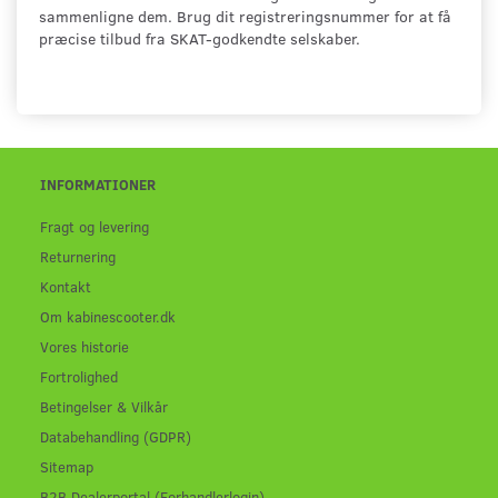
sammenligne dem. Brug dit registreringsnummer for at få
præcise tilbud fra SKAT-godkendte selskaber.
INFORMATIONER
Fragt og levering
Returnering
Kontakt
Om kabinescooter.dk
Vores historie
Fortrolighed
Betingelser & Vilkår
Databehandling (GDPR)
Sitemap
B2B Dealerportal (Forhandlerlogin)