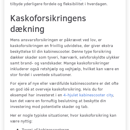
tilbyde yderligere fordele og fleksibilitet i hverdagen.
Kaskoforsikringens
dækning
Mens ansvarsforsikringen er påkrævet ved lov, er
kaskoforsikringen en frivillig udvidelse, der giver ekstra
beskyttelse til din kabinescooter. Denne type forsikring
dækker skader som tyveri, hærværk, selvforskyldte ulykker
samt brand- og vandskader. Mange kaskoforsikringer
inkluderer også retshjælp og vejhjælp, hvilket kan være en
stor fordel i uventede situationer.
For ejere af nye eller værdifulde kabinescootere er det ofte
en god idé at overveje kaskoforsikring. Hvis du for
eksempel har investeret i en
4-hjulet kabinescooter city
,
kan det være en fornuftig beslutning at beskytte din
investering mod potentielle skader og tab.
Her er nogle typiske situationer, hvor kaskoforsikring kan
være nyttig:
Tyveri af kabinescooteren