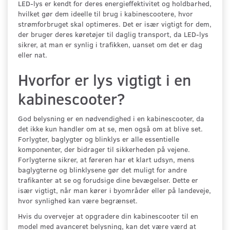
LED-lys er kendt for deres energieffektivitet og holdbarhed,
hvilket gør dem ideelle til brug i kabinescootere, hvor
strømforbruget skal optimeres. Det er især vigtigt for dem,
der bruger deres køretøjer til daglig transport, da LED-lys
sikrer, at man er synlig i trafikken, uanset om det er dag
eller nat.
Hvorfor er lys vigtigt i en
kabinescooter?
God belysning er en nødvendighed i en kabinescooter, da
det ikke kun handler om at se, men også om at blive set.
Forlygter, baglygter og blinklys er alle essentielle
komponenter, der bidrager til sikkerheden på vejene.
Forlygterne sikrer, at føreren har et klart udsyn, mens
baglygterne og blinklysene gør det muligt for andre
trafikanter at se og forudsige dine bevægelser. Dette er
især vigtigt, når man kører i byområder eller på landeveje,
hvor synlighed kan være begrænset.
Hvis du overvejer at opgradere din kabinescooter til en
model med avanceret belysning, kan det være værd at