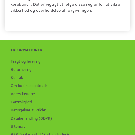
kørebanen. Det er vigtigt at følge disse regler for at sikre
sikkerhed og overholdelse af lovgivningen.
INFORMATIONER
Fragt og levering
Returnering
Kontakt
Om kabinescooter.dk
Vores historie
Fortrolighed
Betingelser & Vilkår
Databehandling (GDPR)
Sitemap
B2B Dealerportal (Forhandlerlogin)