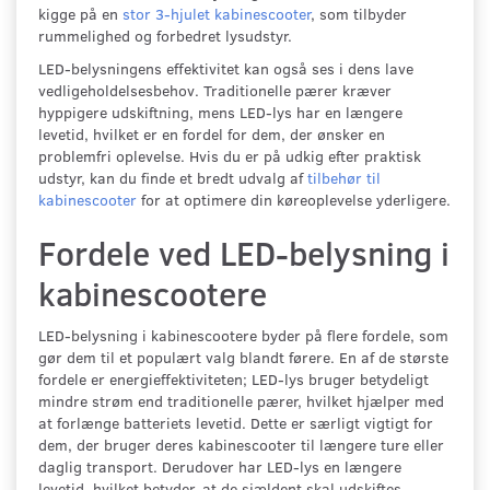
kigge på en
stor 3-hjulet kabinescooter
, som tilbyder
rummelighed og forbedret lysudstyr.
LED-belysningens effektivitet kan også ses i dens lave
vedligeholdelsesbehov. Traditionelle pærer kræver
hyppigere udskiftning, mens LED-lys har en længere
levetid, hvilket er en fordel for dem, der ønsker en
problemfri oplevelse. Hvis du er på udkig efter praktisk
udstyr, kan du finde et bredt udvalg af
tilbehør til
kabinescooter
for at optimere din køreoplevelse yderligere.
Fordele ved LED-belysning i
kabinescootere
LED-belysning i kabinescootere byder på flere fordele, som
gør dem til et populært valg blandt førere. En af de største
fordele er energieffektiviteten; LED-lys bruger betydeligt
mindre strøm end traditionelle pærer, hvilket hjælper med
at forlænge batteriets levetid. Dette er særligt vigtigt for
dem, der bruger deres kabinescooter til længere ture eller
daglig transport. Derudover har LED-lys en længere
levetid, hvilket betyder, at de sjældent skal udskiftes,