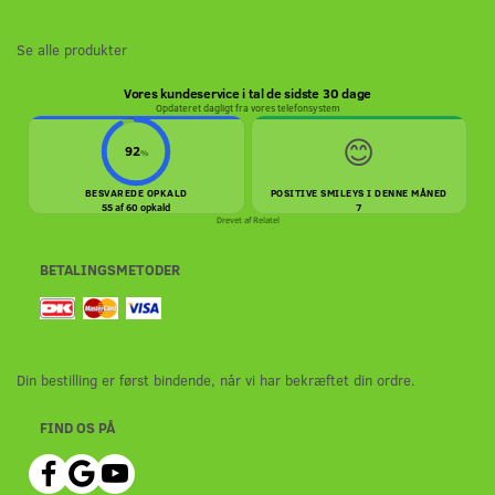
Se alle produkter
Vores kundeservice i tal de sidste 30 dage
Opdateret dagligt fra vores telefonsystem
😊
92
%
BESVAREDE OPKALD
POSITIVE SMILEYS I DENNE MÅNED
55 af 60 opkald
7
Drevet af
Relatel
BETALINGSMETODER
Din bestilling er først bindende, når vi har bekræftet din ordre.
FIND OS PÅ