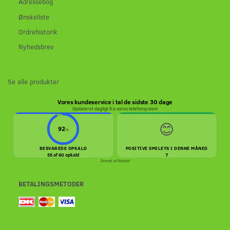
Adressebog
Ønskeliste
Ordrehistorik
Nyhedsbrev
Se alle produkter
Vores kundeservice i tal de sidste 30 dage
Opdateret dagligt fra vores telefonsystem
😊
92
%
BESVAREDE OPKALD
POSITIVE SMILEYS I DENNE MÅNED
55 af 60 opkald
7
Drevet af
Relatel
BETALINGSMETODER