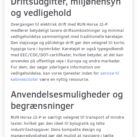
Driftsudgifter, miljøhensyn
og vedligehold
Overgangen til elektrisk drift med RUN Horse J2-P
medfører betydeligt lavere driftsomkostninger og minimal
vedligeholdelse sammenlignet med traditionelle køretøjer.
Den støjsvage og pålidelige drift gør den velegnet til korte,
hyppige ture i byområder. Køretøjet er også typegodkendt
med EEC/COC/DOT-certifikater, hvilket betyder, at det kan
anvendes på offentlige veje i Europa og andre markeder.
For dem, der søger yderligere information om
vedligeholdelse, kan vores tjenester inden for
service til
kabinescooter
være en nyttig ressource.
Anvendelsesmuligheder og
begrænsninger
RUN Horse J2-P er særligt velegnet til transport af mindre
laster, hvilket gør den ideel til bylogistik og lette
industrilastopgaver. Dens kompakte design og
manøvredygtighed gør det muligt at navigere i tætte