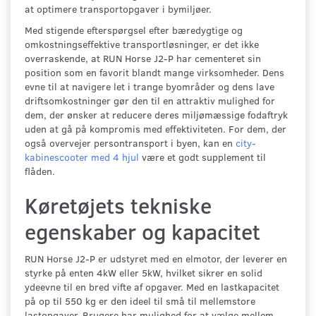
at optimere transportopgaver i bymiljøer.
Med stigende efterspørgsel efter bæredygtige og
omkostningseffektive transportløsninger, er det ikke
overraskende, at RUN Horse J2-P har cementeret sin
position som en favorit blandt mange virksomheder. Dens
evne til at navigere let i trange byområder og dens lave
driftsomkostninger gør den til en attraktiv mulighed for
dem, der ønsker at reducere deres miljømæssige fodaftryk
uden at gå på kompromis med effektiviteten. For dem, der
også overvejer persontransport i byen, kan en
city-
kabinescooter med 4 hjul
være et godt supplement til
flåden.
Køretøjets tekniske
egenskaber og kapacitet
RUN Horse J2-P er udstyret med en elmotor, der leverer en
styrke på enten 4kW eller 5kW, hvilket sikrer en solid
ydeevne til en bred vifte af opgaver. Med en lastkapacitet
på op til 550 kg er den ideel til små til mellemstore
lastopgaver. Brugere har mulighed for at vælge mellem