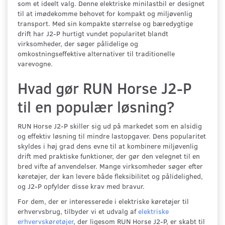
som et ideelt valg. Denne elektriske minilastbil er designet
til at imødekomme behovet for kompakt og miljøvenlig
transport. Med sin kompakte størrelse og bæredygtige
drift har J2-P hurtigt vundet popularitet blandt
virksomheder, der søger pålidelige og
omkostningseffektive alternativer til traditionelle
varevogne.
Hvad gør RUN Horse J2-P
til en populær løsning?
RUN Horse J2-P skiller sig ud på markedet som en alsidig
og effektiv løsning til mindre lastopgaver. Dens popularitet
skyldes i høj grad dens evne til at kombinere miljøvenlig
drift med praktiske funktioner, der gør den velegnet til en
bred vifte af anvendelser. Mange virksomheder søger efter
køretøjer, der kan levere både fleksibilitet og pålidelighed,
og J2-P opfylder disse krav med bravur.
For dem, der er interesserede i elektriske køretøjer til
erhvervsbrug, tilbyder vi et udvalg af
elektriske
erhvervskøretøjer
, der ligesom RUN Horse J2-P, er skabt til