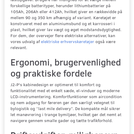
forskellige batterityper, herunder lithiumbatterier på
105Ah, 206Ah eller 412Ah, hvilket giver en rækkevidde på
mellem 90 og 350 km afhængig af variant. Køretøjet er
konstrueret med en aluminiumsbund og et karrosseri i
plast, hvilket giver lav vægt og øget modstandsdygtighed.
For dem, der overvejer flere elektriske alternativer, kan
vores udvalg af
elektriske erhvervskøretøjer
også være
relevant.
Ergonomi, brugervenlighed
og praktiske fordele
J2-P's kabinedesign er optimeret til komfort og
funktionalitet med et enkelt sæde, el-vinduer og moderne
LCD-instrumentering. Komfortfunktioner som aircondition
og nem adgang for føreren gør den særligt velegnet til
bylogistik og “last mile delivery”. De kompakte mål sikrer
let manøvrering i trange bymiljøer, hvilket gør det nemt at
navigere gennem smalle gader og tætte trafikforhold.