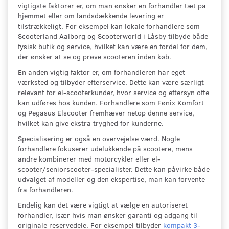
vigtigste faktorer er, om man ønsker en forhandler tæt på
hjemmet eller om landsdækkende levering er
tilstrækkeligt. For eksempel kan lokale forhandlere som
Scooterland Aalborg og Scooterworld i Låsby tilbyde både
fysisk butik og service, hvilket kan være en fordel for dem,
der ønsker at se og prøve scooteren inden køb.
En anden vigtig faktor er, om forhandleren har eget
værksted og tilbyder efterservice. Dette kan være særligt
relevant for el-scooterkunder, hvor service og eftersyn ofte
kan udføres hos kunden. Forhandlere som Fønix Komfort
og Pegasus Elscooter fremhæver netop denne service,
hvilket kan give ekstra tryghed for kunderne.
Specialisering er også en overvejelse værd. Nogle
forhandlere fokuserer udelukkende på scootere, mens
andre kombinerer med motorcykler eller el-
scooter/seniorscooter-specialister. Dette kan påvirke både
udvalget af modeller og den ekspertise, man kan forvente
fra forhandleren.
Endelig kan det være vigtigt at vælge en autoriseret
forhandler, især hvis man ønsker garanti og adgang til
originale reservedele. For eksempel tilbyder
kompakt 3-