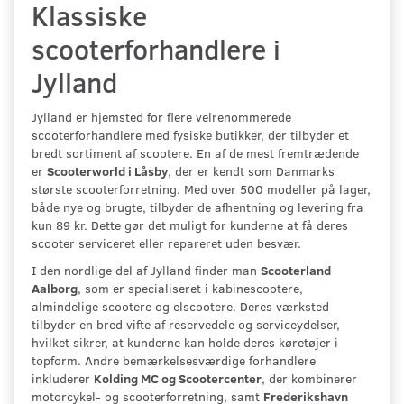
Klassiske
scooterforhandlere i
Jylland
Jylland er hjemsted for flere velrenommerede
scooterforhandlere med fysiske butikker, der tilbyder et
bredt sortiment af scootere. En af de mest fremtrædende
er
Scooterworld i Låsby
, der er kendt som Danmarks
største scooterforretning. Med over 500 modeller på lager,
både nye og brugte, tilbyder de afhentning og levering fra
kun 89 kr. Dette gør det muligt for kunderne at få deres
scooter serviceret eller repareret uden besvær.
I den nordlige del af Jylland finder man
Scooterland
Aalborg
, som er specialiseret i kabinescootere,
almindelige scootere og elscootere. Deres værksted
tilbyder en bred vifte af reservedele og serviceydelser,
hvilket sikrer, at kunderne kan holde deres køretøjer i
topform. Andre bemærkelsesværdige forhandlere
inkluderer
Kolding MC og Scootercenter
, der kombinerer
motorcykel- og scooterforretning, samt
Frederikshavn