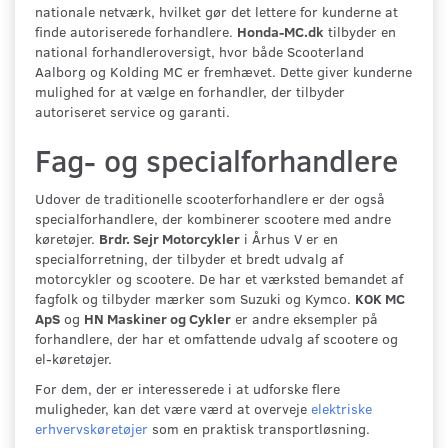
nationale netværk, hvilket gør det lettere for kunderne at
finde autoriserede forhandlere.
Honda-MC.dk
tilbyder en
national forhandleroversigt, hvor både Scooterland
Aalborg og Kolding MC er fremhævet. Dette giver kunderne
mulighed for at vælge en forhandler, der tilbyder
autoriseret service og garanti.
Fag- og specialforhandlere
Udover de traditionelle scooterforhandlere er der også
specialforhandlere, der kombinerer scootere med andre
køretøjer.
Brdr. Sejr Motorcykler
i Århus V er en
specialforretning, der tilbyder et bredt udvalg af
motorcykler og scootere. De har et værksted bemandet af
fagfolk og tilbyder mærker som Suzuki og Kymco.
KOK MC
ApS
og
HN Maskiner og Cykler
er andre eksempler på
forhandlere, der har et omfattende udvalg af scootere og
el-køretøjer.
For dem, der er interesserede i at udforske flere
muligheder, kan det være værd at overveje
elektriske
erhvervskøretøjer
som en praktisk transportløsning.