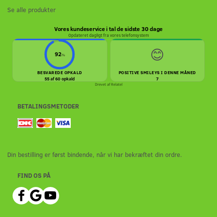
Se alle produkter
Vores kundeservice i tal de sidste 30 dage
Opdateret dagligt fra vores telefonsystem
😊
92
%
BESVAREDE OPKALD
POSITIVE SMILEYS I DENNE MÅNED
55 af 60 opkald
7
Drevet af
Relatel
BETALINGSMETODER
Din bestilling er først bindende, når vi har bekræftet din ordre.
FIND OS PÅ