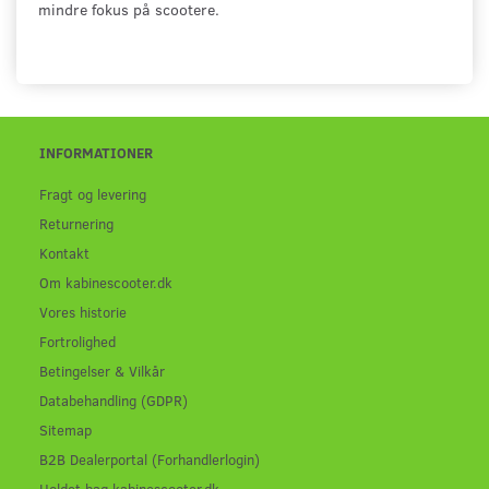
mindre fokus på scootere.
INFORMATIONER
Fragt og levering
Returnering
Kontakt
Om kabinescooter.dk
Vores historie
Fortrolighed
Betingelser & Vilkår
Databehandling (GDPR)
Sitemap
B2B Dealerportal (Forhandlerlogin)
Holdet bag kabinescooter.dk