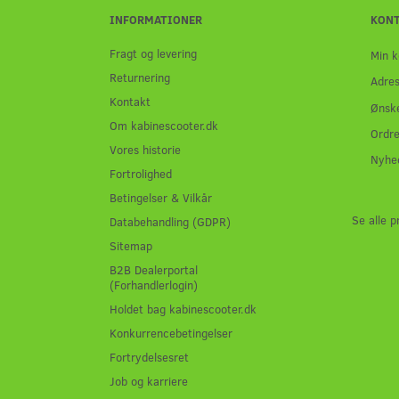
INFORMATIONER
KON
Fragt og levering
Min k
Returnering
Adre
Kontakt
Ønske
Om kabinescooter.dk
Ordre
Vores historie
Nyhe
Fortrolighed
Betingelser & Vilkår
Se alle p
Databehandling (GDPR)
Sitemap
B2B Dealerportal
(Forhandlerlogin)
Holdet bag kabinescooter.dk
Konkurrencebetingelser
Fortrydelsesret
Job og karriere