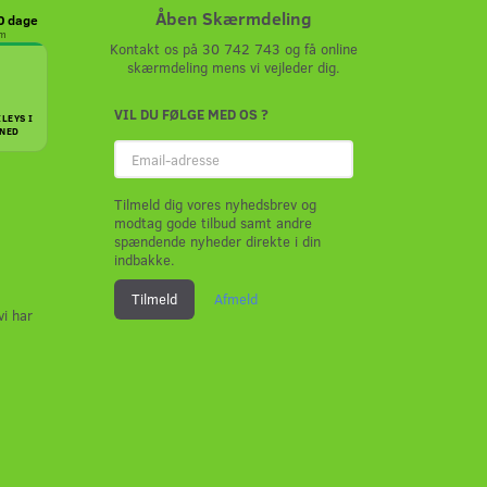
Åben Skærmdeling
30 dage
em
Kontakt os på 30 742 743 og få online
skærmdeling mens vi vejleder dig.
VIL DU FØLGE MED OS ?
ILEYS I
NED
Email-
adresse
Tilmeld dig vores nyhedsbrev og
modtag gode tilbud samt andre
spændende nyheder direkte i din
indbakke.
Tilmeld
Afmeld
vi har