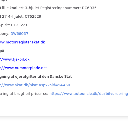
lille knallert 3-hjulet Registreringsnummer:
DC6035
 27 4-hjulet: CT52529
Spirit: CE23221
pony:
DW66037
w.motorregister.skat.dk
 på
//www.tjekbil.dk
s://www.nummerplade.net
ning af ejerafgifter til den Danske Stat
s://www.skat.dk/skat.aspx?oid=54460
ring af brugt bil priser se:
https://www.autouncle.dk/da/bilvurderin
Populær