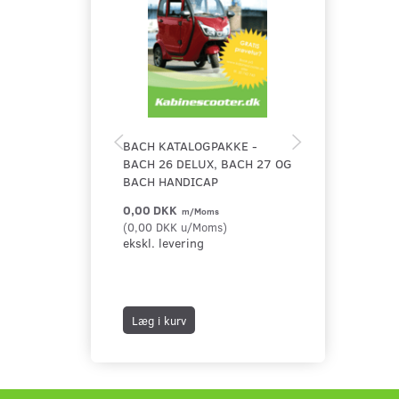
BACH KATALOGPAKKE -
FÆRDSELSREG
BACH 26 DELUX, BACH 27 OG
FOR KABINES
BACH HANDICAP
0,00 DKK
35,00 DKK
m/Moms
m/
(
0,00 DKK
u/Moms
)
(
28,00 DKK
u/
ekskl. levering
40,00 DKK
m/
Du sparer:
5,
ekskl. leverin
Læg i kurv
Læg i kurv