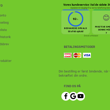
Vores kundeservice i tal de sidste 
TO
Opdateret dagligt fra vores telefonsyst
😊
onto
92
%
ssebog
POSITIVE SM
BESVAREDE OPKALD
liste
DENNE MÅ
55 af 60 opkald
7
Drevet af
Relatel
historik
dsbrev
BETALINGSMETODER
rodukter
Din bestilling er først bindende, når 
bekræftet din ordre.
FIND OS PÅ