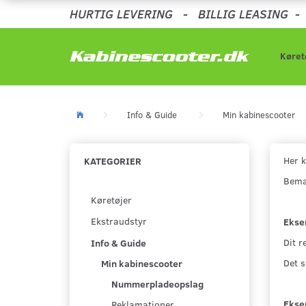
HURTIG LEVERING
-
BILLIG LEASING
Køret
Info & Guide
Min kabinescooter
Her k
KATEGORIER
Bemær
Køretøjer
Ekstraudstyr
Ekse
Dit r
Info & Guide
Det 
Min kabinescooter
Nummerpladeopslag
Ekse
Reklamationer