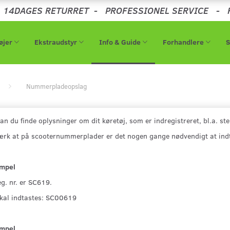
-
14DAGES RETURRET
-
PROFESSIONEL SERVICE
-
øjer
Ekstraudstyr
Info & Guide
Forhandlere
Nummerpladeopslag
an du finde oplysninger om dit køretøj, som er indregistreret, bl.a. 
k at på scooternummerplader er det nogen gange nødvendigt at indtas
mpel
eg. nr. er SC619.
skal indtastes: SC00619
mpel