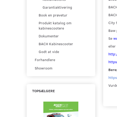
BACH 
Garantiaktivering
BACH
Book en prøvetur
City 
Produkt katalog om
kabinescootere
Baw 
Dokumenter
Se
ww
BACH Kabinescooter
eller
Godt at vide
http:
Forhandlere
http
Showroom
Bereg
http
Vurde
TOPSÆLGERE
Populær
-13%