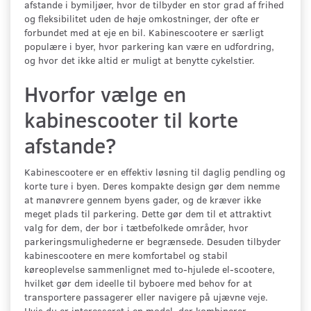
afstande i bymiljøer, hvor de tilbyder en stor grad af frihed
og fleksibilitet uden de høje omkostninger, der ofte er
forbundet med at eje en bil. Kabinescootere er særligt
populære i byer, hvor parkering kan være en udfordring,
og hvor det ikke altid er muligt at benytte cykelstier.
Hvorfor vælge en
kabinescooter til korte
afstande?
Kabinescootere er en effektiv løsning til daglig pendling og
korte ture i byen. Deres kompakte design gør dem nemme
at manøvrere gennem byens gader, og de kræver ikke
meget plads til parkering. Dette gør dem til et attraktivt
valg for dem, der bor i tætbefolkede områder, hvor
parkeringsmulighederne er begrænsede. Desuden tilbyder
kabinescootere en mere komfortabel og stabil
køreoplevelse sammenlignet med to-hjulede el-scootere,
hvilket gør dem ideelle til byboere med behov for at
transportere passagerer eller navigere på ujævne veje.
Hvis du er interesseret i en model, der kombinerer