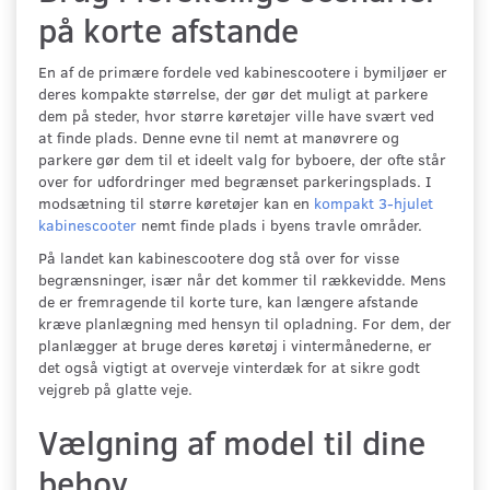
på korte afstande
En af de primære fordele ved kabinescootere i bymiljøer er
deres kompakte størrelse, der gør det muligt at parkere
dem på steder, hvor større køretøjer ville have svært ved
at finde plads. Denne evne til nemt at manøvrere og
parkere gør dem til et ideelt valg for byboere, der ofte står
over for udfordringer med begrænset parkeringsplads. I
modsætning til større køretøjer kan en
kompakt 3-hjulet
kabinescooter
nemt finde plads i byens travle områder.
På landet kan kabinescootere dog stå over for visse
begrænsninger, især når det kommer til rækkevidde. Mens
de er fremragende til korte ture, kan længere afstande
kræve planlægning med hensyn til opladning. For dem, der
planlægger at bruge deres køretøj i vintermånederne, er
det også vigtigt at overveje vinterdæk for at sikre godt
vejgreb på glatte veje.
Vælgning af model til dine
behov