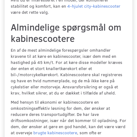
stabilitet og komfort, kan en
4-hjulet city-kabinescooter
være det rette valg.
Almindelige spørgsmål om
kabinescootere
En af de mest almindelige forespørgsler omhandler
kravene til at køre en kabinescooter, især dem med en
hastighed på 45 km/t. For at køre disse modeller kræves
der enten et stort knallertkørekort eller et
bil-/motorcykelkørekort. Kabinescootere skal registreres
og have en hvid nummerplade, og de må ikke køre på
cykelstier eller motorveje. Ansvarsforsikring er også et
krav, hvilket sikrer, at du er dækket i tilfælde af uheld.
Med hensyn til økonomi er kabinescootere en
omkostningseffektiv løsning for dem, der ønsker at
reducere deres transportudgifter. De har lave
driftsomkostninger, især når det kommer til opladning. For
dem, der ønsker at gøre en god handel, kan det være værd
at overveje
brugte kabinescootere
, som ofte er