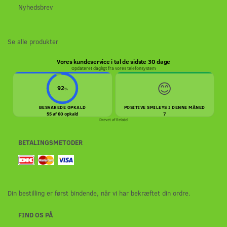
Nyhedsbrev
Se alle produkter
Vores kundeservice i tal de sidste 30 dage
Opdateret dagligt fra vores telefonsystem
😊
92
%
BESVAREDE OPKALD
POSITIVE SMILEYS I DENNE MÅNED
55 af 60 opkald
7
Drevet af
Relatel
BETALINGSMETODER
Din bestilling er først bindende, når vi har bekræftet din ordre.
FIND OS PÅ