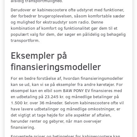
alsidig transportmulighed.
Derudover er kabinescootere ofte udstyret med funktioner,
der forbedrer brugeroplevelsen, såsom komfortable sæder
og mulighed for ekstraudstyr som radio. Denne
kombination af komfort og funktionalitet gør dem til et
populært valg for dem, der søger en pålidelig og behagelig
transportform.
Eksempler på
finansieringsmodeller
For en bedre forståelse af, hvordan finansieringsmodeller
kan se ud, kan vi se på eksempler fra andre køretøjer. For
eksempel kan en elbil som BAW PONY EV finansieres med
en udbetaling på 23.245 kr. og månedlige betalinger på
1.500 kr. over 36 måneder. Selvom kabinescootere ofte vil
have lavere udbetalinger og månedlige omkostninger, er
det vigtigt at tage højde for alle aspekter af aftalen,
herunder renter og gebyrer, når man overvejer
finansiering.
Forventede priser og betingelser for kabinescootere kan