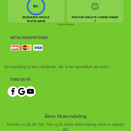
😊
92
%
BESVAREDE OPKALD
POSITIVE SMILEYS I DENNE MÅNED
55 af 60 opkald
7
Drevet af
Relatel
BETALINGSMETODER
Din bestilling er først bindende, når vi har bekræftet din ordre.
FIND OS PÅ
Åben Skærmdeling
Kontakt os på 30 742 743 og få online skærmdeling mens vi vejleder
dig.