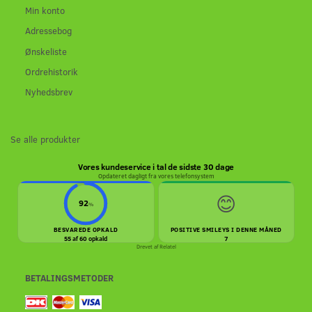
Min konto
Adressebog
Ønskeliste
Ordrehistorik
Nyhedsbrev
Se alle produkter
Vores kundeservice i tal de sidste 30 dage
Opdateret dagligt fra vores telefonsystem
😊
92
%
BESVAREDE OPKALD
POSITIVE SMILEYS I DENNE MÅNED
55 af 60 opkald
7
Drevet af
Relatel
BETALINGSMETODER