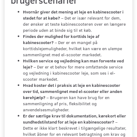
brugerscenarier
Hvornår giver det mening at leje en kabinescooter i
stedet for at købe?
– Det er især relevant for dem,
der ønsker at teste kabinescooteren over en længere
periode uden at binde sig til et køb.
Findes der mulighed for korttids leje af
kabinescooter?
– Der er en mangel på
korttidslejemuligheder, hvilket kan være en ulempe
sammenlignet med el-scooter markedet.
Hvilken service og vejledning kan man forvente ved
leje?
– Der er et behov for mere omfattende service
og vejledning i kabinescooter leje, som ses i el-
scooter markedet.
Hvad koster det i praksis at leje en kabinescooter
over tid, sammenlignet med el-scooter eller anden
kørehjælp?
– Brugeren kan have brug for en
sammenligning af pris, fleksibilitet og
anvendelsesmuligheder.
Er der særlige krav til dokumentation, kørekort eller
sundhedstilstand for at leje en kabinescooter?
–
Dette er ikke klart beskrevet i tilgængelige resultater,
hvilket åbner for en relevant betragtning om krav og