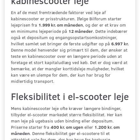
kabinescooter leje
En af de mest fremtrædende faktorer ved leje af
kabinescooter er prisstrukturen. Ifølge Bilforum starter
lejeprisen fra
1.999 kr. om måneden
, og der er et krav om
en minimums lejeperiode på
12 måneder
. Dette indebærer
også et depositum og engangsopstartsomkostninger,
hvilket samlet set bringer de første udgifter op på
6.997 kr.
Denne model henvender sig primært til dem, der ønsker at
teste en kabinescooter over en længere periode uden at
foretage et stort kapitaludlæg ved køb. Det er dog værd at
bemærke, at der mangler korttidsleje muligheder, hvilket
kan være en ulempe for dem, der kun har brug for
midlertidig transport.
Fleksibilitet i el-scooter leje
Mens kabinescooter leje ofte kræver længere bindinger,
tilbyder el-scooter markedet større fleksibilitet. Her kan
man leje på ugebasis uden binding eller depositum.
Priserne starter fra
400 kr. om ugen
eller
1.200 kr. om
måneden
. Denne fleksibilitet gør el-scootere til et
attraktivt valg for dem, der har brug for kortvarig