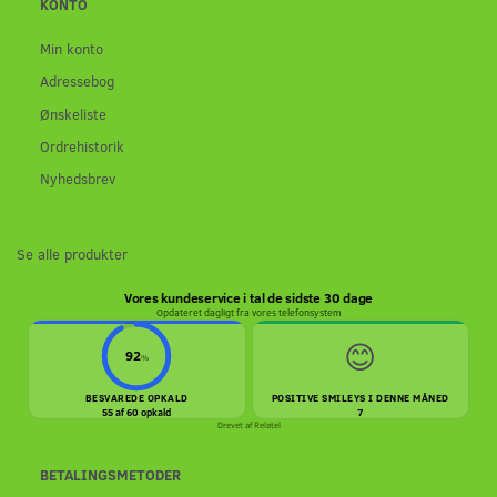
KONTO
Min konto
Adressebog
Ønskeliste
Ordrehistorik
Nyhedsbrev
Se alle produkter
Vores kundeservice i tal de sidste 30 dage
Opdateret dagligt fra vores telefonsystem
😊
92
%
BESVAREDE OPKALD
POSITIVE SMILEYS I DENNE MÅNED
55 af 60 opkald
7
Drevet af
Relatel
BETALINGSMETODER