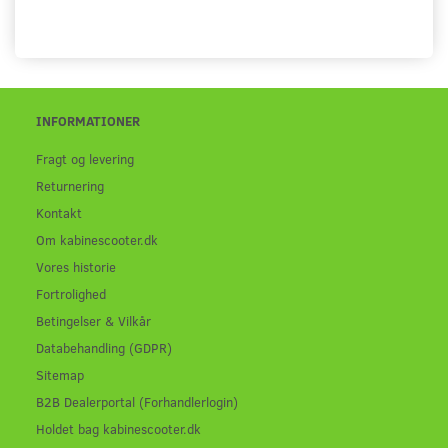
INFORMATIONER
Fragt og levering
Returnering
Kontakt
Om kabinescooter.dk
Vores historie
Fortrolighed
Betingelser & Vilkår
Databehandling (GDPR)
Sitemap
B2B Dealerportal (Forhandlerlogin)
Holdet bag kabinescooter.dk