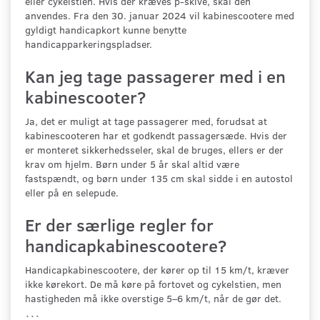
eller cykelstien. Hvis der kræves p-skive, skal den
anvendes. Fra den 30. januar 2024 vil kabinescootere med
gyldigt handicapkort kunne benytte
handicapparkeringspladser.
Kan jeg tage passagerer med i en
kabinescooter?
Ja, det er muligt at tage passagerer med, forudsat at
kabinescooteren har et godkendt passagersæde. Hvis der
er monteret sikkerhedsseler, skal de bruges, ellers er der
krav om hjelm. Børn under 5 år skal altid være
fastspændt, og børn under 135 cm skal sidde i en autostol
eller på en selepude.
Er der særlige regler for
handicapkabinescootere?
Handicapkabinescootere, der kører op til 15 km/t, kræver
ikke kørekort. De må køre på fortovet og cykelstien, men
hastigheden må ikke overstige 5–6 km/t, når de gør det.
```