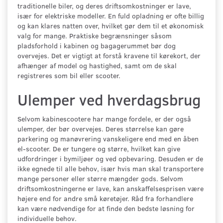
traditionelle biler, og deres driftsomkostninger er lave,
især for elektriske modeller. En fuld opladning er ofte billig
og kan klares natten over, hvilket gør dem til et økonomisk
valg for mange. Praktiske begrænsninger såsom
pladsforhold i kabinen og bagagerummet bør dog
overvejes. Det er vigtigt at forstå kravene til kørekort, der
afhænger af model og hastighed, samt om de skal
registreres som bil eller scooter.
Ulemper ved hverdagsbrug
Selvom kabinescootere har mange fordele, er der også
ulemper, der bør overvejes. Deres størrelse kan gøre
parkering og manøvrering vanskeligere end med en åben
el-scooter. De er tungere og større, hvilket kan give
udfordringer i bymiljøer og ved opbevaring. Desuden er de
ikke egnede til alle behov, især hvis man skal transportere
mange personer eller større mængder gods. Selvom
driftsomkostningerne er lave, kan anskaffelsesprisen være
højere end for andre små køretøjer. Råd fra forhandlere
kan være nødvendige for at finde den bedste løsning for
individuelle behov.