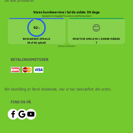
Se alle produkter
Vores kundeservice i tal de sidste 30 dage
Opdateret dagligt fra vores telefonsystem
😊
92
%
BESVAREDE OPKALD
POSITIVE SMILEYS I DENNE MÅNED
55 af 60 opkald
7
Drevet af
Relatel
BETALINGSMETODER
Din bestilling er først bindende, når vi har bekræftet din ordre.
FIND OS PÅ