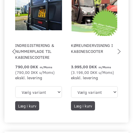
INDREGISTRERING &
KØREUNDERVISNING I
TI
NUMMERPLADE TIL
KABINESCOOTER
TR
KABINESCOOTERE
BA
790,00 DKK
3.995,00 DKK
1.
m/Moms
m/Moms
(
790,00 DKK
u/Moms
)
(
3.196,00 DKK
u/Moms
)
(
80
ekskl. levering
ekskl. levering
2.4
Du
DK
eks
Læg i kurv
Læg i kurv
L