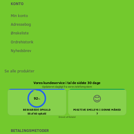
KONTO
Min konto
Adressebog
Ønskeliste
Ordrehistorik
Nyhedsbrev
Se alle produkter
Vores kundeservice i tal de sidste 30 dage
Opdateret dagligt fra vores telefonsystem
😊
92
%
BESVAREDE OPKALD
POSITIVE SMILEYS I DENNE MÅNED
55 af 60 opkald
7
Drevet af
Relatel
BETALINGSMETODER