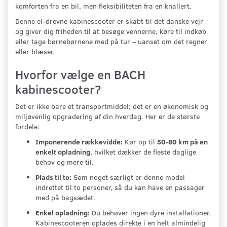
komforten fra en bil, men fleksibiliteten fra en knallert.
Denne el-drevne kabinescooter er skabt til det danske vejr
og giver dig friheden til at besøge vennerne, køre til indkøb
eller tage børnebørnene med på tur – uanset om det regner
eller blæser.
Hvorfor vælge en BACH
kabinescooter?
Det er ikke bare et transportmiddel; det er en økonomisk og
miljøvenlig opgradering af din hverdag. Her er de største
fordele:
Imponerende rækkevidde:
Kør op til
50-80 km på en
enkelt opladning
, hvilket dækker de fleste daglige
behov og mere til.
Plads til to:
Som noget særligt er denne model
indrettet til to personer, så du kan have en passager
med på bagsædet.
Enkel opladning:
Du behøver ingen dyre installationer.
Kabinescooteren oplades direkte i en helt almindelig