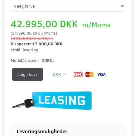
42.995,00 DKK
m/Moms
(
34.396,00 DKK
u/Moms
)
59.995,00 DKK
m/Moms
Du sparer:
17.000,00 DKK
ekskl. levering
Model/varenr.:
DOBKL
Læg i kurv
DKK
Leveringsmuligheder