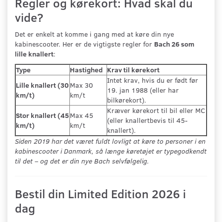
Regler og kørekort: Hvad skal du
vide?
Det er enkelt at komme i gang med at køre din nye
kabinescooter. Her er de vigtigste regler for
Bach 26 som
lille knallert
:
Type
Hastighed
Krav til kørekort
Intet krav, hvis du er født før
Lille knallert (30
Max 30
19. jan 1988 (eller har
km/t)
km/t
bilkørekort).
Kræver kørekort til bil eller MC
Stor knallert (45
Max 45
(eller knallertbevis til 45-
km/t)
km/t
knallert).
Siden 2019 har det været fuldt lovligt at køre to personer i en
kabinescooter i Danmark, så længe køretøjet er typegodkendt
til det – og det er din nye Bach selvfølgelig.
Bestil din Limited Edition 2026 i
dag