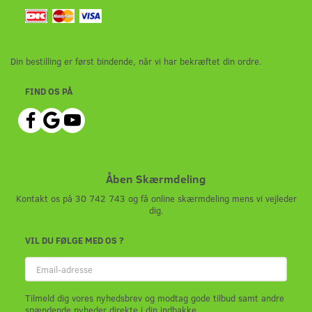
Din bestilling er først bindende, når vi har bekræftet din ordre.
FIND OS PÅ
Åben Skærmdeling
Kontakt os på 30 742 743 og få online skærmdeling mens vi vejleder
dig.
VIL DU FØLGE MED OS ?
Email-
adresse
Tilmeld dig vores nyhedsbrev og modtag gode tilbud samt andre
spændende nyheder direkte i din indbakke.