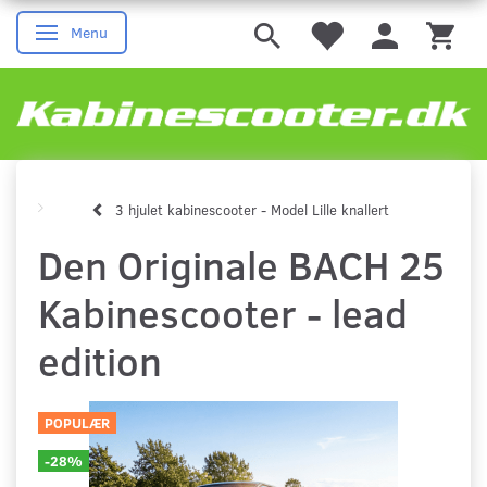
Menu
Skifte navigation
3 hjulet kabinescooter - Model Lille knallert
Den Originale BACH 25
Kabinescooter - lead
edition
POPULÆR
-28%