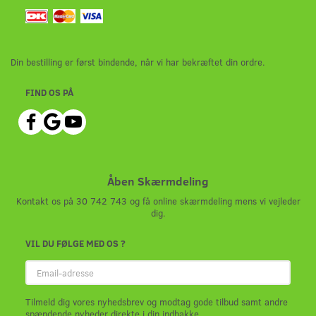
Din bestilling er først bindende, når vi har bekræftet din ordre.
FIND OS PÅ
Åben Skærmdeling
Kontakt os på 30 742 743 og få online skærmdeling mens vi vejleder
dig.
VIL DU FØLGE MED OS ?
Email-
adresse
Tilmeld dig vores nyhedsbrev og modtag gode tilbud samt andre
spændende nyheder direkte i din indbakke.