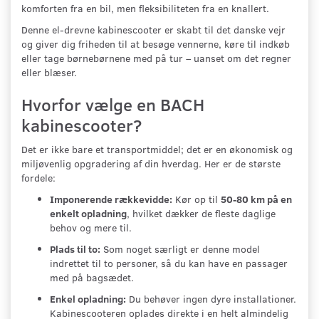
komforten fra en bil, men fleksibiliteten fra en knallert.
Denne el-drevne kabinescooter er skabt til det danske vejr
og giver dig friheden til at besøge vennerne, køre til indkøb
eller tage børnebørnene med på tur – uanset om det regner
eller blæser.
Hvorfor vælge en BACH
kabinescooter?
Det er ikke bare et transportmiddel; det er en økonomisk og
miljøvenlig opgradering af din hverdag. Her er de største
fordele:
Imponerende rækkevidde:
Kør op til
50-80 km på en
enkelt opladning
, hvilket dækker de fleste daglige
behov og mere til.
Plads til to:
Som noget særligt er denne model
indrettet til to personer, så du kan have en passager
med på bagsædet.
Enkel opladning:
Du behøver ingen dyre installationer.
Kabinescooteren oplades direkte i en helt almindelig