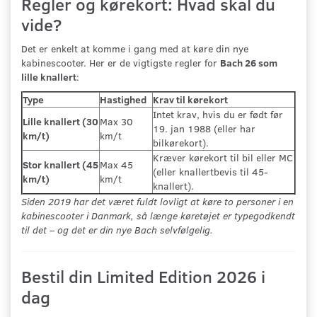
Regler og kørekort: Hvad skal du
vide?
Det er enkelt at komme i gang med at køre din nye
kabinescooter. Her er de vigtigste regler for
Bach 26 som
lille knallert
:
Type
Hastighed
Krav til kørekort
Intet krav, hvis du er født før
Lille knallert (30
Max 30
19. jan 1988 (eller har
km/t)
km/t
bilkørekort).
Kræver kørekort til bil eller MC
Stor knallert (45
Max 45
(eller knallertbevis til 45-
km/t)
km/t
knallert).
Siden 2019 har det været fuldt lovligt at køre to personer i en
kabinescooter i Danmark, så længe køretøjet er typegodkendt
til det – og det er din nye Bach selvfølgelig.
Bestil din Limited Edition 2026 i
dag