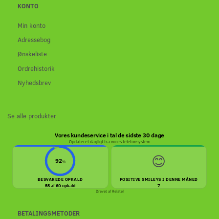
KONTO
Min konto
Adressebog
Ønskeliste
Ordrehistorik
Nyhedsbrev
Se alle produkter
Vores kundeservice i tal de sidste 30 dage
Opdateret dagligt fra vores telefonsystem
😊
92
%
BESVAREDE OPKALD
POSITIVE SMILEYS I DENNE MÅNED
55 af 60 opkald
7
Drevet af
Relatel
BETALINGSMETODER