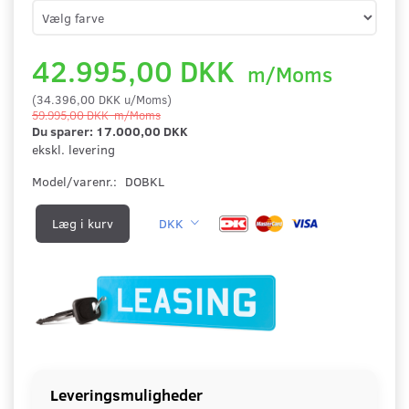
42.995,00 DKK
m/Moms
(
34.396,00 DKK
u/Moms
)
59.995,00 DKK
m/Moms
Du sparer:
17.000,00 DKK
ekskl. levering
Model/varenr.:
DOBKL
Læg i kurv
DKK
Leveringsmuligheder