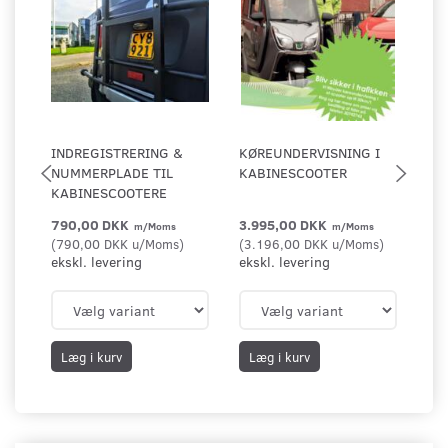
INDREGISTRERING &
KØREUNDERVISNING I
TI
NUMMERPLADE TIL
KABINESCOOTER
TR
KABINESCOOTERE
BA
790,00 DKK
3.995,00 DKK
1.
m/Moms
m/Moms
(
790,00 DKK
u/Moms
)
(
3.196,00 DKK
u/Moms
)
(
80
ekskl. levering
ekskl. levering
2.4
Du
DK
eks
Læg i kurv
Læg i kurv
L