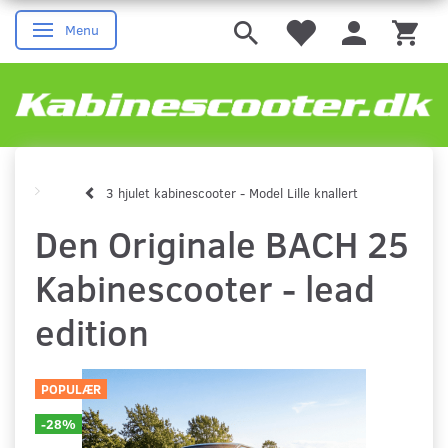
Menu
Skifte navigation
3 hjulet kabinescooter - Model Lille knallert
Den Originale BACH 25
Kabinescooter - lead
edition
POPULÆR
-28%