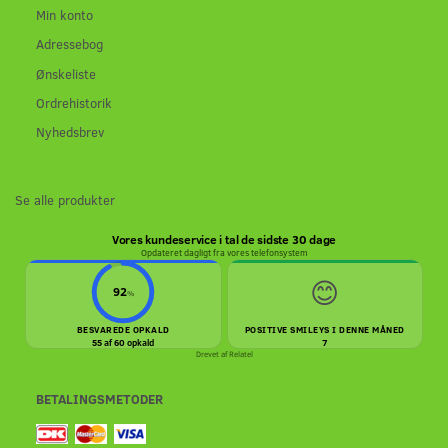
Min konto
Adressebog
Ønskeliste
Ordrehistorik
Nyhedsbrev
Se alle produkter
Vores kundeservice i tal de sidste 30 dage
Opdateret dagligt fra vores telefonsystem
😊
92
%
BESVAREDE OPKALD
POSITIVE SMILEYS I DENNE MÅNED
55 af 60 opkald
7
Drevet af
Relatel
BETALINGSMETODER