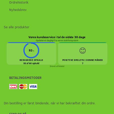
Ordrehistorik
Nyhedsbrev
Se alle produkter
Vores kundeservice i tal de sidste 30 dage
Opdateret dagligt fra vores telefonsystem
😊
92
%
BESVAREDE OPKALD
POSITIVE SMILEYS I DENNE MÅNED
55 af 60 opkald
7
Drevet af
Relatel
BETALINGSMETODER
Din bestilling er først bindende, når vi har bekræftet din ordre.
FIND OS PÅ