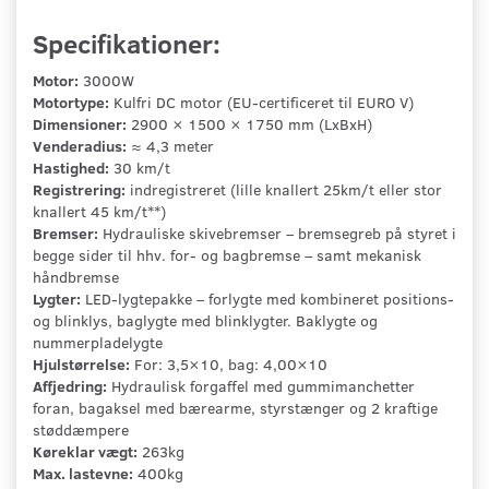
Specifikationer:
Motor:
3000W
Motortype:
Kulfri DC motor (EU-certificeret til EURO V)
Dimensioner:
2900 × 1500 × 1750 mm (LxBxH)
Venderadius:
≈ 4,3 meter
Hastighed:
30 km/t
Registrering:
indregistreret (lille knallert 25km/t eller stor
knallert 45 km/t**)
Bremser:
Hydrauliske skivebremser – bremsegreb på styret i
begge sider til hhv. for- og bagbremse – samt mekanisk
håndbremse
Lygter:
LED-lygtepakke – forlygte med kombineret positions-
og blinklys, baglygte med blinklygter. Baklygte og
nummerpladelygte
Hjulstørrelse:
For: 3,5×10, bag: 4,00×10
Affjedring:
Hydraulisk forgaffel med gummimanchetter
foran, bagaksel med bærearme, styrstænger og 2 kraftige
støddæmpere
Køreklar vægt:
263kg
Max. lastevne:
400kg