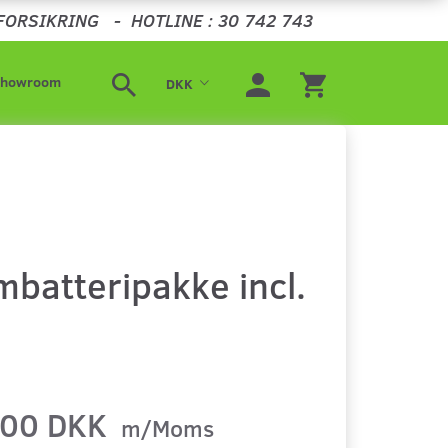
FORSIKRING
-
HOTLINE : 30 742 743
Showroom
DKK
batteripakke incl.
,00 DKK
m/Moms