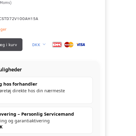
Moms
)
CSTD72V100AH15A
ager
æg i kurv
DKK
uligheder
g hos forhandler
køretøj direkte hos din nærmeste
evering – Personlig Servicemand
ring og garantiaktivering
KK