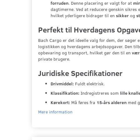
forruden
. Denne placering er valgt for at
min
dagtimerne. Ved at reducere genskin sikres 
hvilket yderligere bidrager til en
sikker
og
s
Perfekt til Hverdagens Opgav
Bach Cargo er det ideelle valg for dem, der søger 
logistikken og hverdagens arbejdsopgaver. Den til
opbevaring og transport, hvilket gør den til en
vær
private brugere.
Juridiske Specifikationer
Drivmiddel:
Fuldt elektrisk.
Klassifikation:
Indregistreres som
lille knall
Kørekort:
Må føres fra
15-års alderen
med gy
Mere information