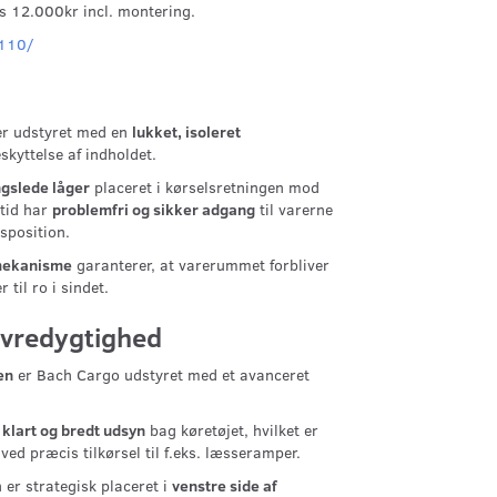
is 12.000kr incl. montering.
-110/
r udstyret med en
lukket, isoleret
skyttelse af indholdet.
ngslede låger
placeret i kørselsretningen mod
ltid har
problemfri og sikker adgang
til varerne
sposition.
emekanisme
garanterer, at varerummet forbliver
 til ro i sindet.
øvredygtighed
en
er Bach Cargo udstyret med et avanceret
t
klart og bredt udsyn
bag køretøjet, hvilket er
ved præcis tilkørsel til f.eks. læsseramper.
r strategisk placeret i
venstre side af