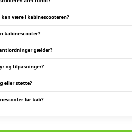
scooteren året rundt?
 kan være i kabinescooteren?
en kabinescooter?
rantiordninger gælder?
yr og tilpasninger?
g eller støtte?
inescooter før køb?