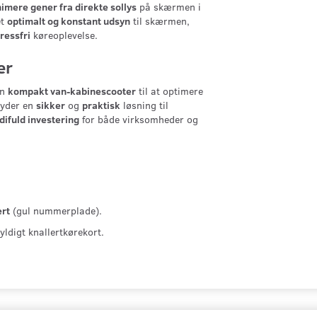
imere gener fra direkte sollys
på skærmen i
et
optimalt og konstant udsyn
til skærmen,
tressfri
køreoplevelse.
er
en
kompakt van-kabinescooter
til at optimere
byder en
sikker
og
praktisk
løsning til
difuld investering
for både virksomheder og
ert
(gul nummerplade).
ldigt knallertkørekort.