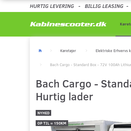
HURTIG LEVERING
-
BILLIG LEASING
Køret
Køretøjer
Elektriske Erhvervs k
Bach Cargo - Standard Box - 72V 100Ah Lithium
Bach Cargo - Standa
Hurtig lader
NYHED
OP TIL ≈ 150KM