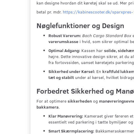
kan designe hvordan dit køretøj skal se ud. Mer pr
betal pr. mdr.
https://kabinescooter.dk/sparxpres
Nøglefunktioner og Design
Robust Varerum:
Bach Cargo Standard Box
e
varerumskasse
i hvid, som sikrer optimal be
Optimal Adgang:
Kassen har
solide, sidehæ
højre. Dette innovative design sikrer, at du a
fra fortovssiden, uanset køretøjets parkering
Sikkerhed under Kørsel:
En
kraftfuld lukk
tæt og stabilt
under al kørsel, hvilket bidrager
Forbedret Sikkerhed og Man
For at optimere
sikkerheden
og
manøvreringsevn
bakkamera
.
Klar Manøvrering:
Kameraet giver føreren e
essentielt ved parkering i tætte bymiljøer og 
Smart Skærmplacering:
Bakkameraskærmen e