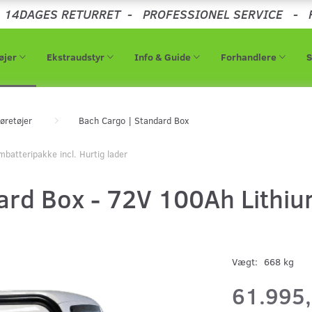
-
14DAGES RETURRET
-
PROFESSIONEL SERVICE
-
øjer
Ekstraudstyr
Info & Guide
Forhandlere
øretøjer
Bach Cargo | Standard Box
batteripakke incl. Hurtig lader
rd Box - 72V 100Ah Lithium
Vægt:
668 kg
61.995