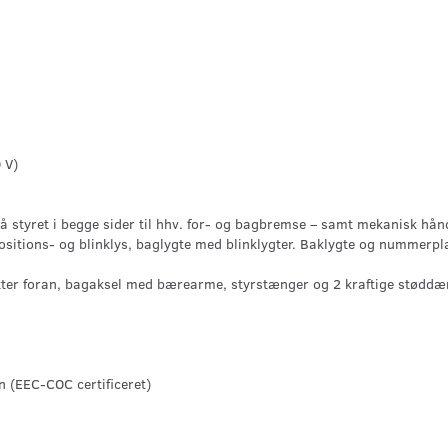
 V)
 styret i begge sider til hhv. for- og bagbremse – samt mekanisk hå
sitions- og blinklys, baglygte med blinklygter. Baklygte og nummerpl
ter foran, bagaksel med bærearme, styrstænger og 2 kraftige stødd
 (EEC-COC certificeret)