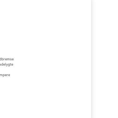
ndbremse
adelygte
æmpere