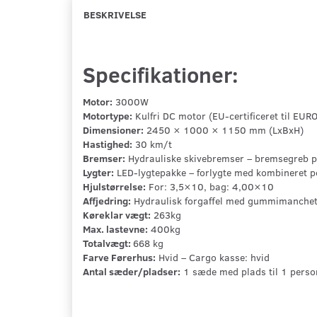
BESKRIVELSE
Specifikationer:
Motor:
3000W
Motortype:
Kulfri DC motor (EU-certificeret til EURO
Dimensioner:
2450 × 1000 × 1150 mm (LxBxH)
Hastighed:
30 km/t
Bremser:
Hydrauliske skivebremser – bremsegreb på
Lygter:
LED-lygtepakke – forlygte med kombineret po
Hjulstørrelse:
For: 3,5×10, bag: 4,00×10
Affjedring:
Hydraulisk forgaffel med gummimanchet
Køreklar vægt:
263kg
Max. lastevne:
400kg
Totalvægt:
668 kg
Farve Førerhus:
Hvid – Cargo kasse: hvid
Antal sæder/pladser:
1 sæde med plads til 1 person