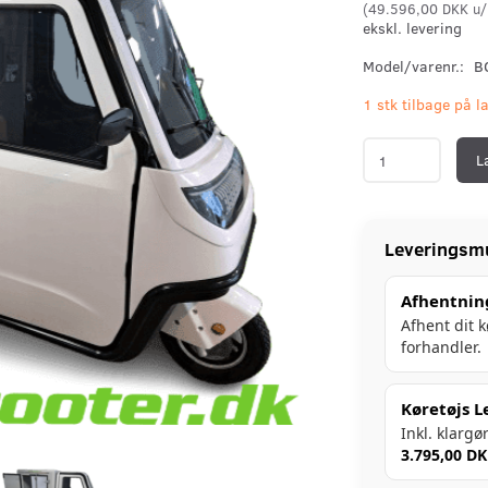
(
49.596,00 DKK
u/
ekskl. levering
Model/varenr.:
B
1 stk tilbage på l
L
Leveringsm
Afhentnin
Afhent dit 
forhandler.
Køretøjs L
Inkl. klargø
3.795,00 D