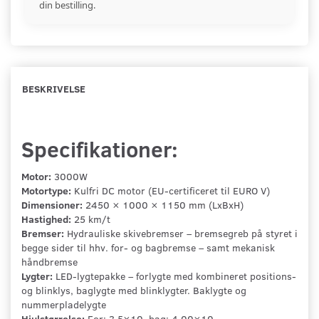
din bestilling.
BESKRIVELSE
Specifikationer:
Motor:
3000W
Motortype:
Kulfri DC motor (EU-certificeret til EURO V)
Dimensioner:
2450 × 1000 × 1150 mm (LxBxH)
Hastighed:
25 km/t
Bremser:
Hydrauliske skivebremser – bremsegreb på styret i
begge sider til hhv. for- og bagbremse – samt mekanisk
håndbremse
Lygter:
LED-lygtepakke – forlygte med kombineret positions-
og blinklys, baglygte med blinklygter. Baklygte og
nummerpladelygte
Hjulstørrelse:
For: 3,5×10, bag: 4,00×10