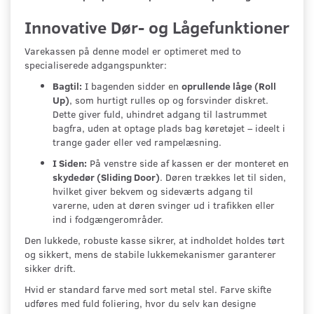
Innovative Dør- og Lågefunktioner
Varekassen på denne model er optimeret med to
specialiserede adgangspunkter:
Bagtil:
I bagenden sidder en
oprullende låge (Roll
Up)
, som hurtigt rulles op og forsvinder diskret.
Dette giver fuld, uhindret adgang til lastrummet
bagfra, uden at optage plads bag køretøjet – ideelt i
trange gader eller ved rampelæsning.
I Siden:
På venstre side af kassen er der monteret en
skydedør (Sliding Door)
. Døren trækkes let til siden,
hvilket giver bekvem og sideværts adgang til
varerne, uden at døren svinger ud i trafikken eller
ind i fodgængerområder.
Den lukkede, robuste kasse sikrer, at indholdet holdes tørt
og sikkert, mens de stabile lukkemekanismer garanterer
sikker drift.
Hvid er standard farve med sort metal stel. Farve skifte
udføres med fuld foliering, hvor du selv kan designe