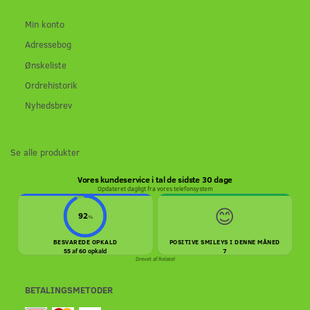
Min konto
Adressebog
Ønskeliste
Ordrehistorik
Nyhedsbrev
Se alle produkter
Vores kundeservice i tal de sidste 30 dage
Opdateret dagligt fra vores telefonsystem
😊
92
%
BESVAREDE OPKALD
POSITIVE SMILEYS I DENNE MÅNED
55 af 60 opkald
7
Drevet af
Relatel
BETALINGSMETODER