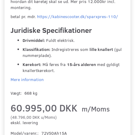
hvordan dit køretøj skal se ud. Mer pris 12.000kr incl.
montering.
betal pr. mdr.
https://kabinescooter.dk/sparxpres-110/
Juridiske Specifikationer
Drivmiddel:
Fuldt elektrisk.
Klassifikation:
Indregistreres som
lille knallert
(gul
nummerplade).
Kørekort:
Må føres fra
15-års alderen
med gyldigt
knallertkørekort.
Mere information
Vægt:
668 kg
60.995,00 DKK
m/Moms
(
48.796,00 DKK
u/Moms
)
ekskl. levering
Model/varenr.:
72V50Ah15A