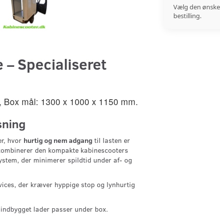
Vælg den ønske
bestilling.
 – Specialiseret
i, Box mål: 1300 x 1000 x 1150 mm.
sning
er, hvor
hurtig og nem adgang
til lasten er
øj kombinerer den kompakte kabinescooters
em, der minimerer spildtid under af- og
rvices, der kræver hyppige stop og lynhurtig
 indbygget lader passer under box.