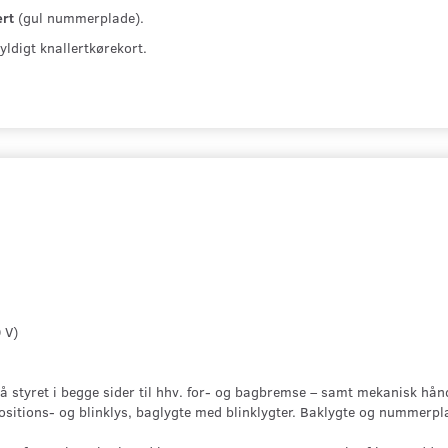
ert
(gul nummerplade).
ldigt knallertkørekort.
 V)
 styret i begge sider til hhv. for- og bagbremse – samt mekanisk hå
sitions- og blinklys, baglygte med blinklygter. Baklygte og nummerpl