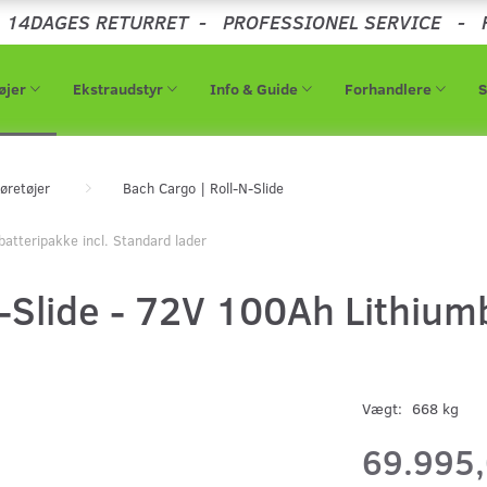
-
14DAGES RETURRET
-
PROFESSIONEL SERVICE
-
øjer
Ekstraudstyr
Info & Guide
Forhandlere
øretøjer
Bach Cargo | Roll-N-Slide
atteripakke incl. Standard lader
-Slide - 72V 100Ah Lithiumb
Vægt:
668 kg
69.995