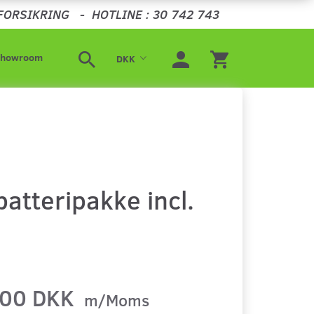
FORSIKRING
-
HOTLINE : 30 742 743
Showroom
DKK
atteripakke incl.
,00 DKK
m/Moms