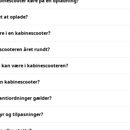
binescooter køre på en opladning?
et at oplade?
re i en kabinescooter?
scooteren året rundt?
 kan være i kabinescooteren?
en kabinescooter?
rantiordninger gælder?
yr og tilpasninger?