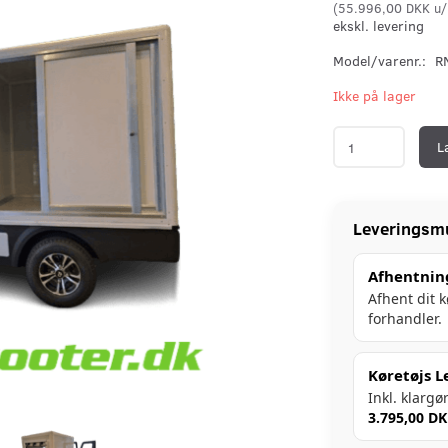
(
55.996,00 DKK
u/
ekskl. levering
Model/varenr.:
R
Ikke på lager
L
Leveringsm
Afhentnin
Afhent dit 
forhandler.
Køretøjs L
Inkl. klargø
3.795,00 D