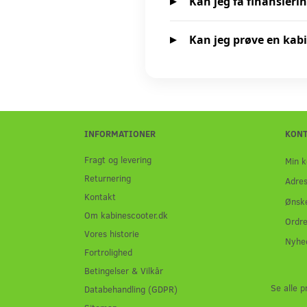
Kan jeg få finansierin
Kan jeg prøve en kab
INFORMATIONER
KON
Fragt og levering
Min k
Returnering
Adre
Kontakt
Ønske
Om kabinescooter.dk
Ordre
Vores historie
Nyhe
Fortrolighed
Betingelser & Vilkår
Se alle p
Databehandling (GDPR)