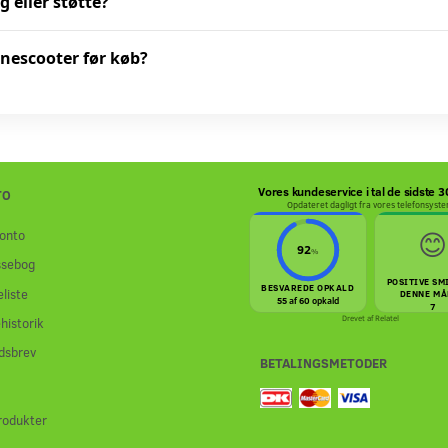
g eller støtte?
inescooter før køb?
Vores kundeservice i tal de sidste 
TO
Opdateret dagligt fra vores telefonsyst
😊
onto
92
%
ssebog
POSITIVE SM
BESVAREDE OPKALD
liste
DENNE MÅ
55 af 60 opkald
7
Drevet af
Relatel
historik
dsbrev
BETALINGSMETODER
rodukter