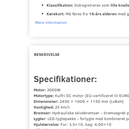
Klassifikation:
Indregistreres som
lille knall
Kørekort:
Må føres fra
15-års alderen
med gy
Mere information
BESKRIVELSE
Specifikationer:
Motor:
3000W
Motortype:
Kulfri DC motor (EU-certificeret til EURO
Dimensioner:
2450 × 1000 × 1150 mm (LxBxH)
Hastighed:
25 km/t
Bremser:
Hydrauliske skivebremser – bremsegreb på
Lygter:
LED-lygtepakke – forlygte med kombineret po
Hjulstørrelse:
For: 3,5×10, bag: 4,00×10