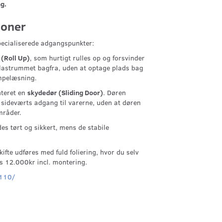
g.
ioner
ecialiserede adgangspunkter:
 (Roll Up)
, som hurtigt rulles op og forsvinder
il lastrummet bagfra, uden at optage plads bag
ampelæsning.
nteret en
skydedør (Sliding Door)
. Døren
g sideværts adgang til varerne, uden at døren
mråder.
des tørt og sikkert, mens de stabile
ifte udføres med fuld foliering, hvor du selv
is 12.000kr incl. montering.
-110/