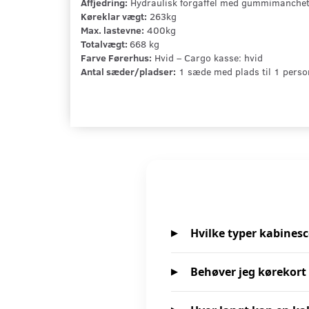
Affjedring:
Hydraulisk forgaffel med gummimanchet
Køreklar vægt:
263kg
Max. lastevne:
400kg
Totalvægt:
668 kg
Farve Førerhus:
Hvid – Cargo kasse: hvid
Antal sæder/pladser:
1 sæde med plads til 1 person
Hvilke typer kabinesc
Behøver jeg kørekort 