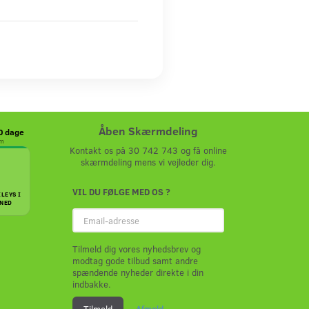
Åben Skærmdeling
30 dage
em
Kontakt os på 30 742 743 og få online
skærmdeling mens vi vejleder dig.
VIL DU FØLGE MED OS ?
ILEYS I
NED
Email-
adresse
Tilmeld dig vores nyhedsbrev og
modtag gode tilbud samt andre
spændende nyheder direkte i din
indbakke.