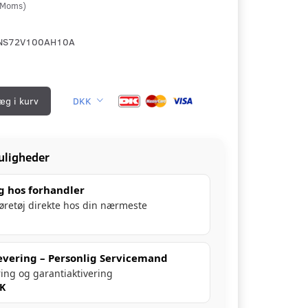
Moms
)
NS72V100AH10A
æg i kurv
DKK
uligheder
g hos forhandler
køretøj direkte hos din nærmeste
evering – Personlig Servicemand
ring og garantiaktivering
KK