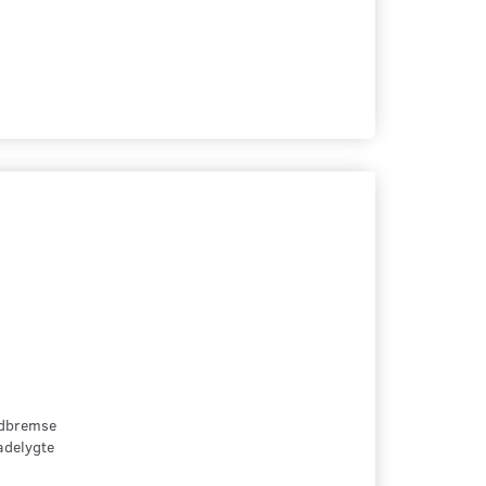
ndbremse
adelygte