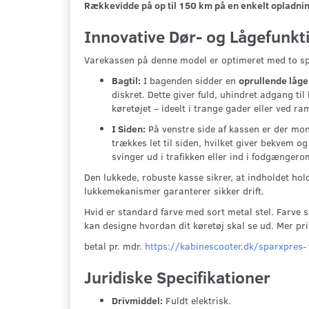
Rækkevidde på op til 150 km på en enkelt opladnin
Innovative Dør- og Lågefunkt
Varekassen på denne model er optimeret med to sp
Bagtil:
I bagenden sidder en
oprullende låge
diskret. Dette giver fuld, uhindret adgang t
køretøjet – ideelt i trange gader eller ved r
I Siden:
På venstre side af kassen er der mo
trækkes let til siden, hvilket giver bekvem o
svinger ud i trafikken eller ind i fodgængero
Den lukkede, robuste kasse sikrer, at indholdet hol
lukkemekanismer garanterer sikker drift.
Hvid er standard farve med sort metal stel. Farve sk
kan designe hvordan dit køretøj skal se ud. Mer pr
betal pr. mdr.
https://kabinescooter.dk/sparxpres
Juridiske Specifikationer
Drivmiddel:
Fuldt elektrisk.