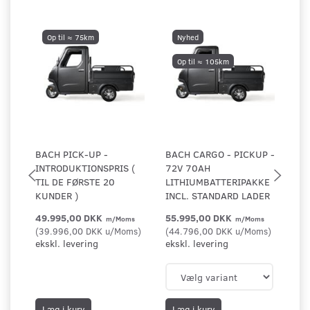
Op til ≈ 75km
Nyhed
Op til ≈ 105km
BACH PICK-UP -
BACH CARGO - PICKUP -
BA
INTRODUKTIONSPRIS (
72V 70AH
72
TIL DE FØRSTE 20
LITHIUMBATTERIPAKKE
LI
KUNDER )
INCL. STANDARD LADER
IN
49.995,00 DKK
55.995,00 DKK
57
m/Moms
m/Moms
(
39.996,00 DKK
u/Moms
)
(
44.796,00 DKK
u/Moms
)
(
46
ekskl. levering
ekskl. levering
eks
Læg i kurv
Læg i kurv
L