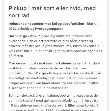
Pickup i mat sort eller hvid, med
sort lad
Robust kabinescooter med lad og tippefunktion – klar til
både arbejde og hverdagsopgaver.
Bach Cargo - Pickup
giver dig maksimal fleksibilitet i
hverdagen. Den er det perfekte valg til både privat og
erhverv, når der skal flyttes mindre læs, køres haveaffald
væk eller når du blot har brug for ekstra opbevaringsplads
på farten.
Med denne model i
mat sort
fra
kabinescooter.dk
får du en
praktisk og robust maskine, der er klar til enhver
udfordring.
Bach Cargo - Pickup i mat sort
er udstyret med
et kraftigt lad med indbygget tippefunktion. For optimal
brugervenlighed kan ladet åbnes fra alle tre sider, hvilket
sikrer nem adgang til dine materialer.
Som en elektrisk dreven kabinescooter indregistreres den
som lille knallert med gul nummerplade, og må køres fra
15 års alderen med knallertkørekort. Eller uden kørekort
hvis man er født før år 1996. Køretøjet er en stærk og