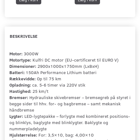
BESKRIVELSE
Motor:
3000W
Motortype:
Kulfri DC motor (EU-certificeret til EURO V)
Dimensioner:
2900x1000x1750mm (LxBxH)
Batteri:
150Ah Performance Lithium batteri
Rækkevidde:
Op til 75 km
Opladning:
ca. 5-6 timer via 220V stik
Hastighed:
25 km/t
Bremser:
Hydrauliske skivebremser – bremsegreb på styret i
begge sider til hhv. for- og bagbremse – samt mekanisk
håndbremse
Lygter:
LED-lygtepakke – forlygte med kombineret positions-
og blinklys, baglygte med blinklygter. Baklygte og
nummerpladelygte
Hjulstørrelse:
For: 3,5×10, bag: 4,00×10