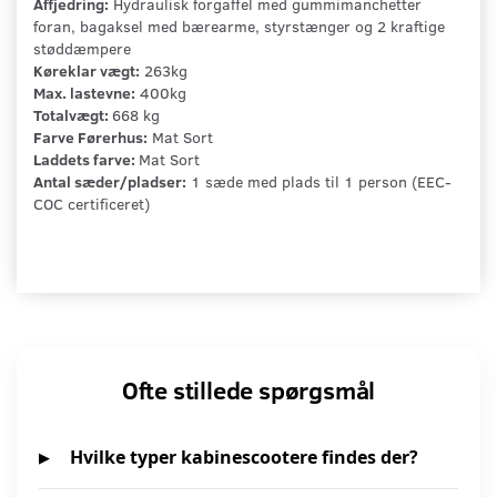
Affjedring:
Hydraulisk forgaffel med gummimanchetter
foran, bagaksel med bærearme, styrstænger og 2 kraftige
støddæmpere
Køreklar vægt:
263kg
Max. lastevne:
400kg
Totalvægt:
668 kg
Farve Førerhus:
Mat Sort
Laddets farve:
Mat Sort
Antal sæder/pladser:
1 sæde med plads til 1 person (EEC-
COC certificeret)
Ofte stillede spørgsmål
Hvilke typer kabinescootere findes der?