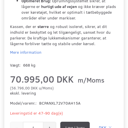
Optimeret Brug:
Oprulningssystemet sikrer, at
lågerne er
hurtigt ude af vejen
og ikke kræver plads
over køretøjet, hvilket er optimalt i tætbebyggede
områder eller under markiser.
Kassen, der er
større
og robust isoleret, sikrer, at dit
indhold er beskyttet og let tilgængeligt, uanset hvor du
parkerer. De kraftige lukkemekanismer garanterer, at
lågerne forbliver tætte og stabile under kørsel.
Mere information
Vægt:
668 kg
70.995,00 DKK
m/Moms
(
56.796,00 DKK
u/Moms
)
ekskl. levering
Model/varenr.:
BCPANXL72V70AH15A
Leveringstid er 47-90 dag(e)
Læg i kurv
DKK