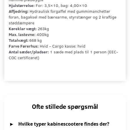
Hjulstørrelse:
For: 3,5×10, bag: 4,00×10
Affjedring:
Hydraulisk forgaffel med gummimanchetter
foran, bagaksel med bærearme, styrstænger og 2 kraftige
støddæmpere
Køreklar vægt:
263kg
Max. lastevne:
400kg
Totalvægt:
668 kg
Farve Førerhus:
Hvid – Cargo kasse: hvid
Antal sæder/pladser:
1 sæde med plads til 1 person (EEC-
COC certificeret)
Ofte stillede spørgsmål
Hvilke typer kabinescootere findes der?