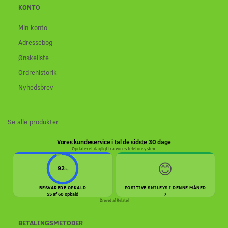
KONTO
Min konto
Adressebog
Ønskeliste
Ordrehistorik
Nyhedsbrev
Se alle produkter
Vores kundeservice i tal de sidste 30 dage
Opdateret dagligt fra vores telefonsystem
😊
92
%
BESVAREDE OPKALD
POSITIVE SMILEYS I DENNE MÅNED
55 af 60 opkald
7
Drevet af
Relatel
BETALINGSMETODER