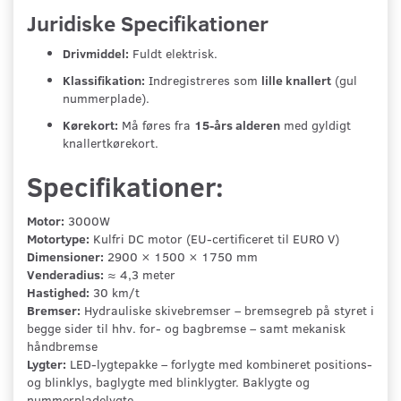
Juridiske Specifikationer
Drivmiddel:
Fuldt elektrisk.
Klassifikation:
Indregistreres som
lille knallert
(gul
nummerplade).
Kørekort:
Må føres fra
15-års alderen
med gyldigt
knallertkørekort.
Specifikationer:
Motor:
3000W
Motortype:
Kulfri DC motor (EU-certificeret til EURO V)
Dimensioner:
2900 × 1500 × 1750 mm
Venderadius:
≈ 4,3 meter
Hastighed:
30 km/t
Bremser:
Hydrauliske skivebremser – bremsegreb på styret i
begge sider til hhv. for- og bagbremse – samt mekanisk
håndbremse
Lygter:
LED-lygtepakke – forlygte med kombineret positions-
og blinklys, baglygte med blinklygter. Baklygte og
nummerpladelygte