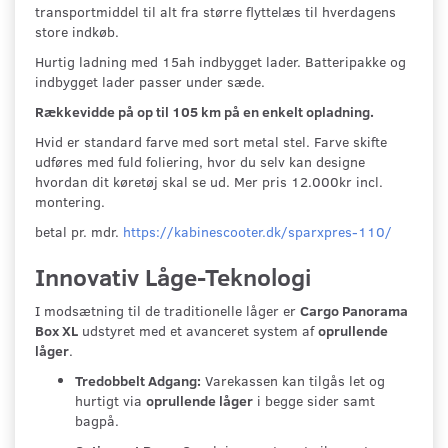
transportmiddel til alt fra større flyttelæs til hverdagens
store indkøb.
Hurtig ladning med 15ah indbygget lader. Batteripakke og
indbygget lader passer under sæde.
Rækkevidde på op til 105 km på en enkelt opladning.
Hvid er standard farve med sort metal stel. Farve skifte
udføres med fuld foliering, hvor du selv kan designe
hvordan dit køretøj skal se ud. Mer pris 12.000kr incl.
montering.
betal pr. mdr.
https://kabinescooter.dk/sparxpres-110/
Innovativ Låge-Teknologi
I modsætning til de traditionelle låger er
Cargo Panorama
Box XL
udstyret med et avanceret system af
oprullende
låger
.
Tredobbelt Adgang:
Varekassen kan tilgås let og
hurtigt via
oprullende låger
i begge sider samt
bagpå.