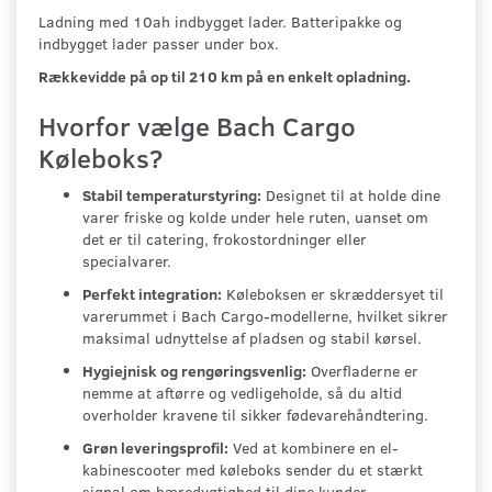
Ladning med 10ah indbygget lader. Batteripakke og
indbygget lader passer under box.
Rækkevidde på op til 210 km på en enkelt opladning.
Hvorfor vælge Bach Cargo
Køleboks?
Stabil temperaturstyring:
Designet til at holde dine
varer friske og kolde under hele ruten, uanset om
det er til catering, frokostordninger eller
specialvarer.
Perfekt integration:
Køleboksen er skræddersyet til
varerummet i Bach Cargo-modellerne, hvilket sikrer
maksimal udnyttelse af pladsen og stabil kørsel.
Hygiejnisk og rengøringsvenlig:
Overfladerne er
nemme at aftørre og vedligeholde, så du altid
overholder kravene til sikker fødevarehåndtering.
Grøn leveringsprofil:
Ved at kombinere en el-
kabinescooter med køleboks sender du et stærkt
signal om bæredygtighed til dine kunder.