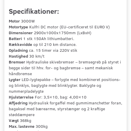
Specifikationer:
Motor
3000W
Motortype
Kulfri DC motor (EU-certificeret til EURO V)
Dimensioner
2900x1000x1750mm (LxBxH)
Batteri
1 stk 150Ah lithiumbatteri.
Rækkevidde
op til 210 km distance.
Opladning
ca. 15 timer via 220V stik
Hastighed
30 km/t
Bremser
Hydrauliske skivebremser – bremsegreb på styret i
begge sider til hhv. for- og bagbremse – samt mekanisk
håndbremse
Lygter
LED-lygtepakke – forlygte med kombineret positions-
og blinklys, baglygte med blinklygter. Baklygte og
nummerpladelygte
Hjulstørrelse
For: 3,5×10, bag: 4,00×10
Affjedring
Hydraulisk forgaffel med gummimanchetter foran,
bagaksel med bærearme, styrstænger og 2 kraftige
støddæmpere
Vægt
368kg
Max. lastevne
300kg