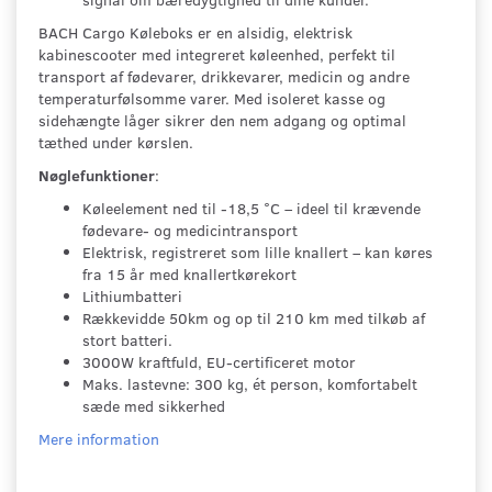
BACH Cargo Køleboks er en alsidig, elektrisk
kabinescooter med integreret køleenhed, perfekt til
transport af fødevarer, drikkevarer, medicin og andre
temperaturfølsomme varer. Med isoleret kasse og
sidehængte låger sikrer den nem adgang og optimal
tæthed under kørslen.
Nøglefunktioner
:
Køleelement ned til -18,5 °C – ideel til krævende
fødevare- og medicintransport
Elektrisk, registreret som lille knallert – kan køres
fra 15 år med knallertkørekort
Lithiumbatteri
Rækkevidde 50km og op til 210 km med tilkøb af
stort batteri.
3000W kraftfuld, EU-certificeret motor
Maks. lastevne: 300 kg, ét person, komfortabelt
sæde med sikkerhed
Mere information