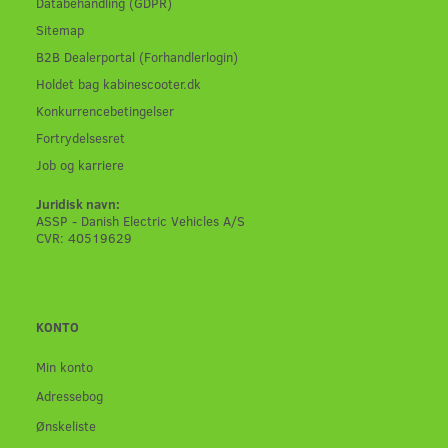
Databehandling (GDPR)
Sitemap
B2B Dealerportal (Forhandlerlogin)
Holdet bag kabinescooter.dk
Konkurrencebetingelser
Fortrydelsesret
Job og karriere
Juridisk navn:
ASSP - Danish Electric Vehicles A/S
CVR: 40519629
KONTO
Min konto
Adressebog
Ønskeliste