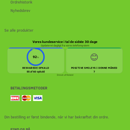
Ordrehistorik
Nyhedsbrev
Se alle produkter
Vores kundeservice i tal de sidste 30 dage
Opdateret dagligt fra vores telefonsystem
😊
92
%
BESVAREDE OPKALD
POSITIVE SMILEYS I DENNE MÅNED
55 af 60 opkald
7
Drevet af
Relatel
BETALINGSMETODER
Din bestilling er først bindende, når vi har bekræftet din ordre.
FIND OS PÅ