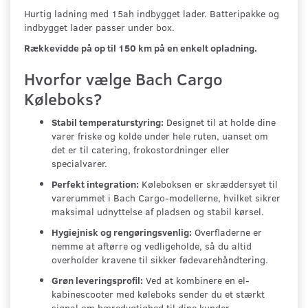
Hurtig ladning med 15ah indbygget lader. Batteripakke og
indbygget lader passer under box.
Rækkevidde på op til 150 km på en enkelt opladning.
Hvorfor vælge Bach Cargo
Køleboks?
Stabil temperaturstyring:
Designet til at holde dine
varer friske og kolde under hele ruten, uanset om
det er til catering, frokostordninger eller
specialvarer.
Perfekt integration:
Køleboksen er skræddersyet til
varerummet i Bach Cargo-modellerne, hvilket sikrer
maksimal udnyttelse af pladsen og stabil kørsel.
Hygiejnisk og rengøringsvenlig:
Overfladerne er
nemme at aftørre og vedligeholde, så du altid
overholder kravene til sikker fødevarehåndtering.
Grøn leveringsprofil:
Ved at kombinere en el-
kabinescooter med køleboks sender du et stærkt
signal om bæredygtighed til dine kunder.