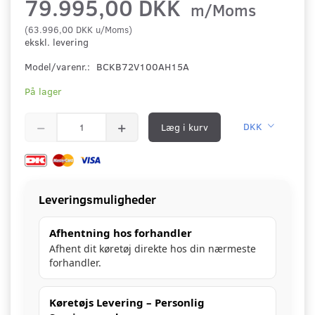
79.995,00 DKK
m/Moms
(
63.996,00 DKK
u/Moms
)
ekskl. levering
Model/varenr.:
BCKB72V100AH15A
På lager
Læg i kurv
DKK
Leveringsmuligheder
Afhentning hos forhandler
Afhent dit køretøj direkte hos din nærmeste
forhandler.
Køretøjs Levering – Personlig