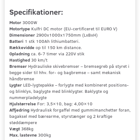
Specifikationer:
Motor
3000W
Motortype
Kulfri DC motor (EU-certificeret til EURO V)
Dimensioner
2900x1000x1750mm (LxBxH)
Batteri
1 stk 100Ah lithiumbatteri.
Rækkevidde
op til 150 km distance.
Opladning
ca. 6-7 timer via 220V stik
Hastighed
30 km/t
Bremser
Hydrauliske skivebremser – bremsegreb på styret i
begge sider til hhv. for- og bagbremse – samt mekanisk
håndbremse
Lygter
LED-lygtepakke – forlygte med kombineret positions-
og blinklys, baglygte med blinklygter. Baklygte og
nummerpladelygte
Hjulstørrelse
For: 3,5×10, bag: 4,00×10
Affjedring
Hydraulisk forgaffel med gummimanchetter foran,
bagaksel med bærearme, styrstænger og 2 kraftige
støddæmpere
Vægt
368kg
Max. lastevne
300kg