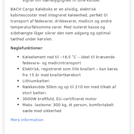
BACH Cargo Køleboks er en alsidig, elektrisk
kabinescooter med integreret køleenhed, perfekt til
transport af fødevarer, drikkevarer, medicin og andre
temperaturfølsomme varer. Med isoleret kasse og
sidehængte låger sikrer den nem adgang og optimal
tæthed under kørslen.
Nøglefunktioner
:
Køleelement ned til -18,5 °C – ideel til krævende
fødevare- og medicintransport
Elektrisk, registreret som lille knallert – kan køres
fra 15 år med knallertkørekort
Lithiumbatteri
Rækkevidde 50km og op til 210 km med tilkøb af
stort batteri.
3000W kraftfuld, EU-certificeret motor
Maks. lastevne: 300 kg, ét person, komfortabelt
sæde med sikkerhed
Mere information