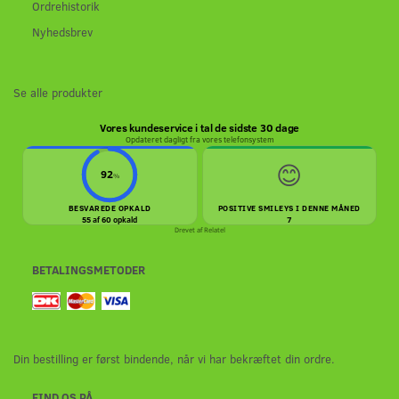
Ordrehistorik
Nyhedsbrev
Se alle produkter
Vores kundeservice i tal de sidste 30 dage
Opdateret dagligt fra vores telefonsystem
😊
92
%
BESVAREDE OPKALD
POSITIVE SMILEYS I DENNE MÅNED
55 af 60 opkald
7
Drevet af
Relatel
BETALINGSMETODER
Din bestilling er først bindende, når vi har bekræftet din ordre.
FIND OS PÅ