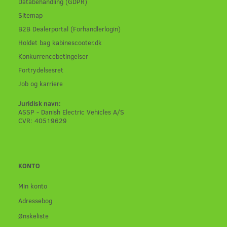
Databehandling (GDPR)
Sitemap
B2B Dealerportal (Forhandlerlogin)
Holdet bag kabinescooter.dk
Konkurrencebetingelser
Fortrydelsesret
Job og karriere
Juridisk navn:
ASSP - Danish Electric Vehicles A/S
CVR: 40519629
KONTO
Min konto
Adressebog
Ønskeliste