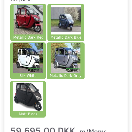
Metallic Dark Red
Metallic Dark Blue
Silk White
Metallic Dark Grey
Matt Black
59.695,00 DKK
m/Moms