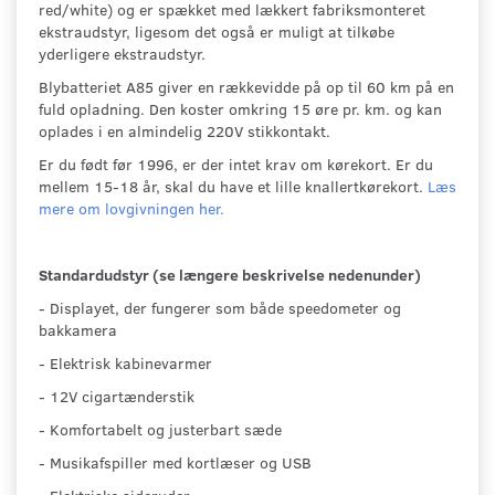
red/white) og er spækket med lækkert fabriksmonteret
ekstraudstyr, ligesom det også er muligt at tilkøbe
yderligere ekstraudstyr.
Blybatteriet A85 giver en rækkevidde på op til 60 km på en
fuld opladnin
g. Den koster omkring 15 øre pr. km. og kan
oplades i en almindelig 220V stikkontakt.
Er du født før 1996, er der intet krav om kørekort. Er du
mellem 15-18 år, skal du have et lille knallertkørekort.
Læs
mere om lovgivningen her.
Standardudstyr (se længere beskrivelse nedenunder)
- Displayet, der fungerer som både speedometer og
bakkamera
- Elektrisk kabinevarmer
- 12V cigartænderstik
- Komfortabelt og justerbart sæde
- Musikafspiller med kortlæser og USB