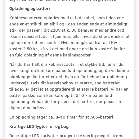
Opladning og batteri
Kabinescooteren oplades med et ladekabel, som i den ene
ende er et stik til en elbil og i den anden ende et almindeligt
stik, der passer i dit 220V stik. Du behøver med andre ord
ikke en speciel lader i hjemmet, eller hvor du ellers ønsker at
oplade din kabinescooter. Hvis man går ud fra, at 1Kw
koster 2,50 kr., så vil det med andre ord kun koste 9 kr. for
en fuld opladning af denne kabinescooter.
Når du har haft din kabinescooter i et stykke tid, lærer du,
hvor langt du kan køre på en fuld opladning, og du vil kunne
planlægge din tur efter det, hvis du får behov for opladning
undervejs. Hvis dit kørselsbehov er større, end batteriet
tillader, er det let at opgradere til et større batteri. Vi har en
batteripakke, som kan køre op til 210 km på en fuld
opladning. Vi har derfor præcis det batteri, der passer til
dig og dine behov.
En opladning tager ca. 8-10 timer for et A85-batteri.
Kraftige LED-lygter for og bag
De kraftige LED-forlygter bruger ikke særlig meget strøm,