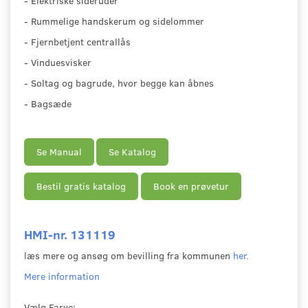
- Elektriske sideruder
- Rummelige handskerum og sidelommer
- Fjernbetjent centrallås
- Vinduesvisker
- Soltag og bagrude, hvor begge kan åbnes
- Bagsæde
Se Manual
Se Katalog
Bestil gratis katalog
Book en prøvetur
HMI-nr. 131119
læs mere og ansøg om bevilling fra kommunen
her.
Mere information
Vælg
Farve: