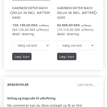
KABINESCOOTER BACH
KABINESCOOTER BACH
KA
DELUX 26 INCL. BATTERI
DELUX 26 INCL. BATTERI
DE
S400
S200
S1
105.195,00 DKK
92.895,00 DKK
70
m/Moms
m/Moms
(
84.156,00 DKK
u/Moms
)
(
74.316,00 DKK
u/Moms
)
(
56
ekskl. levering
ekskl. levering
eks
Læg i kurv
Læg i kurv
L
BESKRIVELSE
LÆS MERE...
Soltag og bagrude til udluftning
Om sommeren kan du åbne soltaget og få en blid