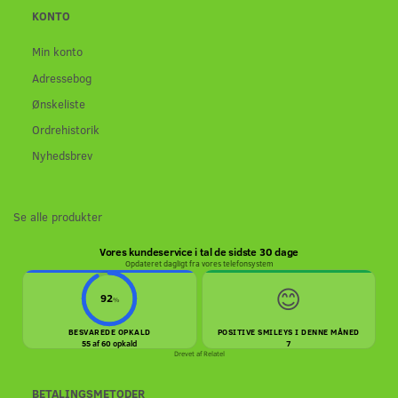
KONTO
Min konto
Adressebog
Ønskeliste
Ordrehistorik
Nyhedsbrev
Se alle produkter
Vores kundeservice i tal de sidste 30 dage
Opdateret dagligt fra vores telefonsystem
😊
92
%
BESVAREDE OPKALD
POSITIVE SMILEYS I DENNE MÅNED
55 af 60 opkald
7
Drevet af
Relatel
BETALINGSMETODER