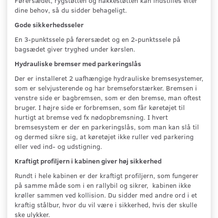
Førersædet, rygstøtten og nakkestøtten kan indstilles efter
dine behov, så du sidder behageligt.
Gode sikkerhedsseler
En 3-punktssele på førersædet og en 2-punktssele på
bagsædet giver tryghed under kørslen.
Hydrauliske bremser med parkeringslås
Der er installeret 2 uafhængige hydrauliske bremsesystemer,
som er selvjusterende og har bremseforstærker. Bremsen i
venstre side er bagbremsen, som er den bremse, man oftest
bruger. I højre side er forbremsen, som får køretøjet til
hurtigt at bremse ved fx nødopbremsning. I hvert
bremsesystem er der en parkeringslås, som man kan slå til
og dermed sikre sig, at køretøjet ikke ruller ved parkering
eller ved ind- og udstigning.
Kraftigt profiljern i kabinen giver høj sikkerhed
Rundt i hele kabinen er der kraftigt profiljern, som fungerer
på samme måde som i en rallybil og sikrer, kabinen ikke
krøller sammen ved kollision. Du sidder med andre ord i et
kraftig stålbur, hvor du vil være i sikkerhed, hvis der skulle
ske ulykker.