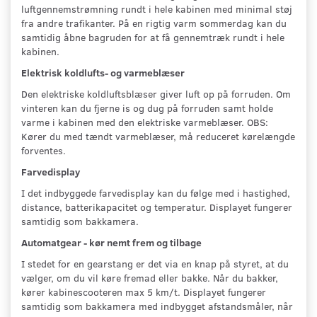
luftgennemstrømning rundt i hele kabinen med minimal støj
fra andre trafikanter. På en rigtig varm sommerdag kan du
samtidig åbne bagruden for at få gennemtræk rundt i hele
kabinen.
Elektrisk koldlufts- og varmeblæser
Den elektriske koldluftsblæser giver luft op på forruden. Om
vinteren kan du fjerne is og dug på forruden samt holde
varme i kabinen med den elektriske varmeblæser. OBS:
Kører du med tændt varmeblæser, må reduceret kørelængde
forventes.
Farvedisplay
I det indbyggede farvedisplay kan du følge med i hastighed,
distance, batterikapacitet og temperatur. Displayet fungerer
samtidig som bakkamera.
Automatgear - kør nemt frem og tilbage
I stedet for en gearstang er det via en knap på styret, at du
vælger, om du vil køre fremad eller bakke. Når du bakker,
kører kabinescooteren max 5 km/t. Displayet fungerer
samtidig som bakkamera med indbygget afstandsmåler, når