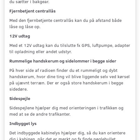
du sætter i bakgear.
Fjernbetjent centrallås
Med den fjernbetjente centrallås kan du på afstand både
låse og låse op.
12V udtag
Med et 12V udtag kan du tilslutte fx GPS, luftpumpe, adapter
til opladning eller andet udstyr.
Rummelige handskerum og sidelommer i begge sider
På hver side af radioen finder du et rummeligt og dybt
handskerum, hvor dine ting vil blive liggende selv ved kørsel
på ujævnt terræn. Der er også store handskerum i begge
sidedøre.
Sidespejle
Sidespejlene hjælper dig med orienteringen i trafikken og
med at se de andre trafikanter.
Indbygget lys
Det indbyggede kabinelys hjælper dig, så du kan orientere
dig i kabinen, når det er mørkt og fx finde nøglehullet.