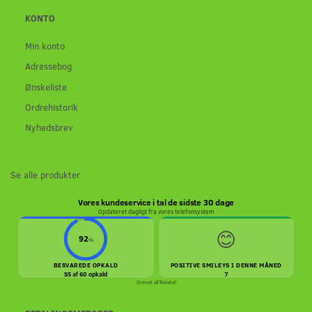
KONTO
Min konto
Adressebog
Ønskeliste
Ordrehistorik
Nyhedsbrev
Se alle produkter
Vores kundeservice i tal de sidste 30 dage
Opdateret dagligt fra vores telefonsystem
😊
92
%
BESVAREDE OPKALD
POSITIVE SMILEYS I DENNE MÅNED
55 af 60 opkald
7
Drevet af
Relatel