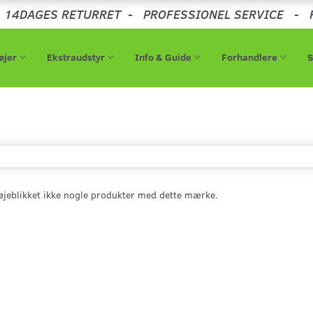
-
14DAGES RETURRET
-
PROFESSIONEL SERVICE
-
øjer
Ekstraudstyr
Info & Guide
Forhandlere
 øjeblikket ikke nogle produkter med dette mærke.
Populær