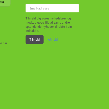
NED
Email-
adresse
Tilmeld dig vores nyhedsbrev og
modtag gode tilbud samt andre
spændende nyheder direkte i din
indbakke.
Tilmeld
Afmeld
vi har