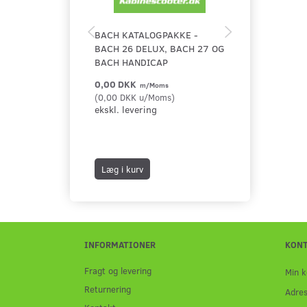
BACH KATALOGPAKKE -
FÆRDSELSREG
BACH 26 DELUX, BACH 27 OG
FOR KABINES
BACH HANDICAP
0,00 DKK
35,00 DKK
m/Moms
m/
(
0,00 DKK
u/Moms
)
(
28,00 DKK
u/
ekskl. levering
40,00 DKK
m/
Du sparer:
5,
ekskl. leverin
Læg i kurv
Læg i kurv
INFORMATIONER
KON
Fragt og levering
Min k
Returnering
Adre