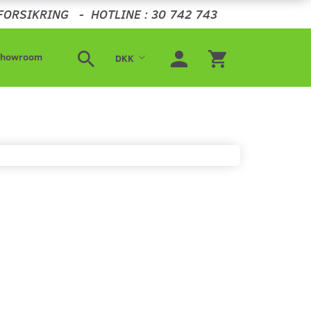
FORSIKRING
-
HOTLINE : 30 742 743
Showroom
DKK
Jeg koster 9kr at oplade
Populær
-19%
Nyhed