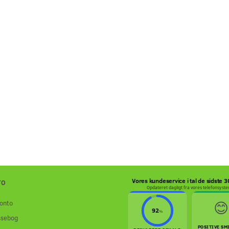
LER FOLDER
INDREGISTRERING &
KABINESCOOTE
COOTERE
NUMMERPLADE TIL
INCL. BATTERI
KABINESCOOTERE
790,00 DKK
59.695,00 DK
Moms
m/Moms
Moms
)
(
790,00 DKK
u/Moms
)
(
47.756,00 DK
Moms
ekskl. levering
ekskl. levering
00 DKK
g
Se produktet
Se produktet
Vores kundeservice i tal de sidste 
TO
Opdateret dagligt fra vores telefonsyst
😊
onto
92
%
ssebog
POSITIVE SM