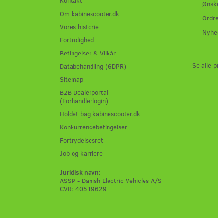
Kontakt
Ønske
Om kabinescooter.dk
Ordre
Vores historie
Nyhe
Fortrolighed
Betingelser & Vilkår
Se alle p
Databehandling (GDPR)
Sitemap
B2B Dealerportal
(Forhandlerlogin)
Holdet bag kabinescooter.dk
Konkurrencebetingelser
Fortrydelsesret
Job og karriere
Juridisk navn:
ASSP - Danish Electric Vehicles A/S
CVR: 40519629