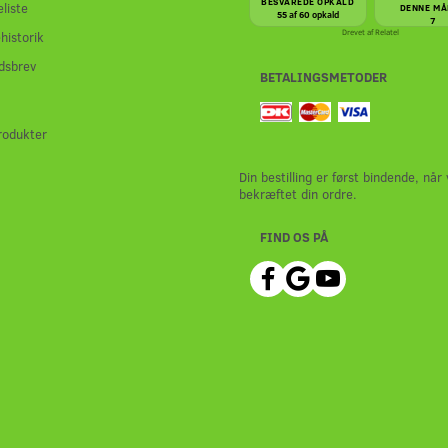
BESVAREDE OPKALD
liste
DENNE MÅ
55 af 60 opkald
7
Drevet af
Relatel
historik
dsbrev
BETALINGSMETODER
rodukter
Din bestilling er først bindende, når 
bekræftet din ordre.
FIND OS PÅ