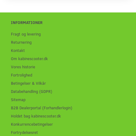
INFORMATIONER
Fragt og levering
Returnering
Kontakt
Om kabinescooter.dk
Vores historie
Fortrolighed
Betingelser & Vilkår
Databehandling (GDPR)
Sitemap
B2B Dealerportal (Forhandlerlogin)
Holdet bag kabinescooter.dk
Konkurrencebetingelser
Fortrydelsesret