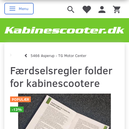
Menu
Skifte navigation
5466 Asperup - TG Motor Center
Færdselsregler folder
for kabinescootere
POPULÆR
-13%