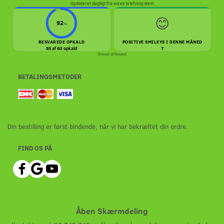
Opdateret dagligt fra vores telefonsystem
😊
92
%
BESVAREDE OPKALD
POSITIVE SMILEYS I DENNE MÅNED
55 af 60 opkald
7
Drevet af
Relatel
BETALINGSMETODER
Din bestilling er først bindende, når vi har bekræftet din ordre.
FIND OS PÅ
Åben Skærmdeling